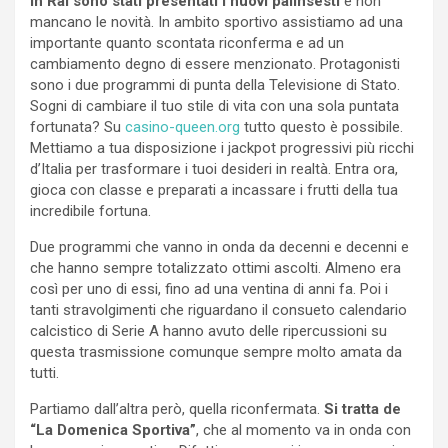
In Rai sono stati presentati i nuovi palinsesti
e non
mancano le novità. In ambito sportivo assistiamo ad una
importante quanto scontata riconferma e ad un
cambiamento degno di essere menzionato. Protagonisti
sono i due programmi di punta della Televisione di Stato.
Sogni di cambiare il tuo stile di vita con una sola puntata
fortunata? Su
casino-queen.org
tutto questo è possibile.
Mettiamo a tua disposizione i jackpot progressivi più ricchi
d’Italia per trasformare i tuoi desideri in realtà. Entra ora,
gioca con classe e preparati a incassare i frutti della tua
incredibile fortuna.
Due programmi che vanno in onda da decenni e decenni e
che hanno sempre totalizzato ottimi ascolti. Almeno era
così per uno di essi, fino ad una ventina di anni fa. Poi i
tanti stravolgimenti che riguardano il consueto calendario
calcistico di Serie A hanno avuto delle ripercussioni su
questa trasmissione comunque sempre molto amata da
tutti.
Partiamo dall’altra però, quella riconfermata.
Si tratta de
“La Domenica Sportiva”
, che al momento va in onda con