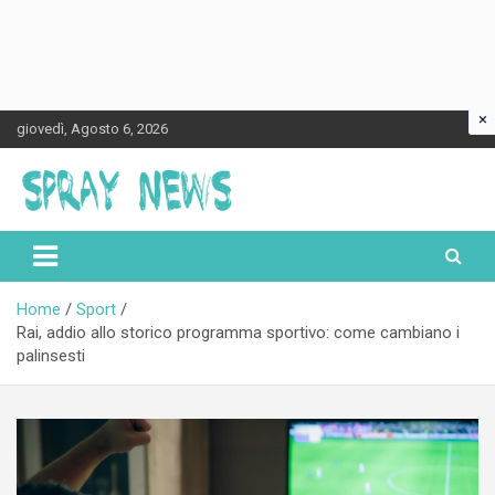
×
Skip
giovedì, Agosto 6, 2026
to
content
Spraynews.it
Home
Sport
Rai, addio allo storico programma sportivo: come cambiano i
palinsesti