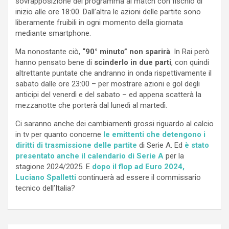
sovrapposizione del programma ai match con fischio di
inizio alle ore 18:00. Dall’altra le azioni delle partite sono
liberamente fruibili in ogni momento della giornata
mediante smartphone.
Ma nonostante ciò,
“90° minuto” non sparirà
. In Rai però
hanno pensato bene di
scinderlo in due parti
, con quindi
altrettante puntate che andranno in onda rispettivamente il
sabato dalle ore 23:00 – per mostrare azioni e gol degli
anticipi del venerdì e del sabato – ed appena scatterà la
mezzanotte che porterà dal lunedì al martedì.
Ci saranno anche dei cambiamenti grossi riguardo al calcio
in tv per quanto concerne
le emittenti che detengono i
diritti di trasmissione delle partite
di Serie A. Ed
è stato
presentato anche il calendario di Serie A
per la
stagione 2024/2025. E
dopo il flop ad Euro 2024,
Luciano Spalletti
continuerà ad essere il commissario
tecnico dell’Italia?