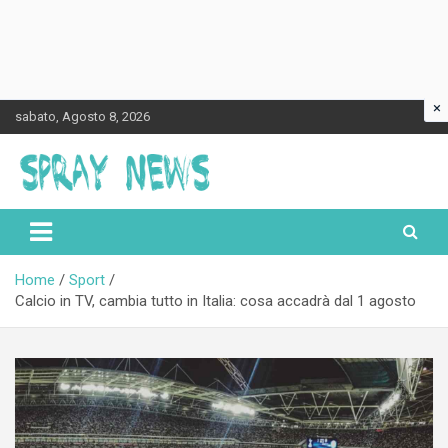
×
Skip
sabato, Agosto 8, 2026
to
content
Spraynews.it
Home
Sport
Calcio in TV, cambia tutto in Italia: cosa accadrà dal 1 agosto