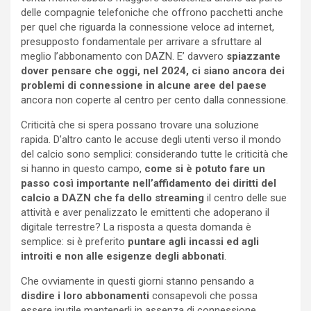
delle compagnie telefoniche che offrono pacchetti anche
per quel che riguarda la connessione veloce ad internet,
presupposto fondamentale per arrivare a sfruttare al
meglio l’abbonamento con DAZN. E’ davvero
spiazzante
dover pensare che oggi, nel 2024, ci siano ancora dei
problemi di connessione in alcune aree del paese
ancora non coperte al centro per cento dalla connessione.
Criticità che si spera possano trovare una soluzione
rapida. D’altro canto le accuse degli utenti verso il mondo
del calcio sono semplici: considerando tutte le criticità che
si hanno in questo campo,
come si è potuto fare un
passo così importante nell’affidamento dei diritti del
calcio a DAZN che fa dello streaming
il centro delle sue
attività e aver penalizzato le emittenti che adoperano il
digitale terrestre? La risposta a questa domanda è
semplice: si è preferito
puntare agli incassi ed agli
introiti e non alle esigenze degli abbonati
.
Che ovviamente in questi giorni stanno pensando a
disdire i loro abbonamenti
consapevoli che possa
essere inutile mantenerli in assenza di connessione