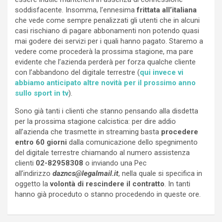
soddisfacente. Insomma, l’ennesima
frittata all’italiana
che vede come sempre penalizzati gli utenti che in alcuni
casi rischiano di pagare abbonamenti non potendo quasi
mai godere dei servizi per i quali hanno pagato. Staremo a
vedere come procederà la prossima stagione, ma pare
evidente che l’azienda perderà per forza qualche cliente
con l’abbandono del digitale terrestre (
qui invece vi
abbiamo anticipato altre novità per il prossimo anno
sullo sport in tv
).
Sono già tanti i clienti che stanno pensando alla disdetta
per la prossima stagione calcistica: per dire addio
all’azienda che trasmette in streaming basta
procedere
entro 60 giorni
dalla comunicazione dello spegnimento
del digitale terrestre chiamando al numero assistenza
clienti
02-82958308
o inviando una Pec
all’indirizzo
dazncs@legalmail.it
, nella quale si specifica in
oggetto la
volontà di rescindere il contratto
. In tanti
hanno già proceduto o stanno procedendo in queste ore.