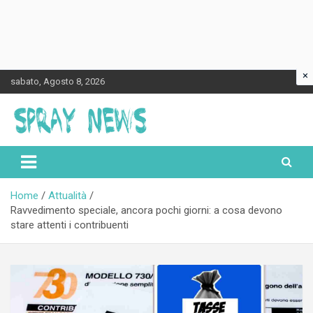
×
Skip
sabato, Agosto 8, 2026
to
content
Spraynews.it
Home
Attualità
Ravvedimento speciale, ancora pochi giorni: a cosa devono
stare attenti i contribuenti