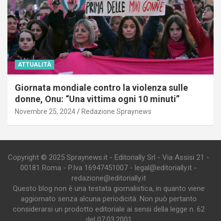
ATTUALITÀ
Giornata mondiale contro la violenza sulle
donne, Onu: “Una vittima ogni 10 minuti”
Novembre 25, 2024
Redazione Spraynews
Copyright © 2025 Spraynews.it - Editorially Srl - Via Assisi 21 -
00181 Roma - P.Iva 16947451007 - legal@editorially.it -
redazione@editorially.it
Questo blog non è una testata giornalistica, in quanto viene
aggiornato senza alcuna periodicità. Non può pertanto
considerarsi un prodotto editoriale ai sensi della legge n. 62
del 07.03.2001