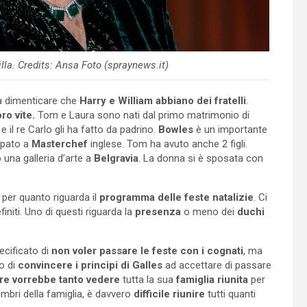
illa. Credits: Ansa Foto (spraynews.it)
a dimenticare che
Harry e William abbiano dei fratelli
.
ro vite.
Tom e Laura sono nati dal primo matrimonio di
e il re Carlo gli ha fatto da padrino.
Bowles
è un importante
ipato a
Masterchef
inglese. Tom ha avuto anche 2 figli.
una galleria d’arte a
Belgravia
. La donna si è sposata con
per quanto riguarda il
programma delle feste natalizie
. Ci
initi. Uno di questi riguarda la
presenza
o meno dei
duchi
cificato di
non voler passare le feste con i cognati
, ma
o di
convincere i principi di Galles
ad accettare di passare
l re vorrebbe tanto vedere
tutta la sua
famiglia riunita
per
mbri della famiglia, è davvero
difficile riunire
tutti quanti