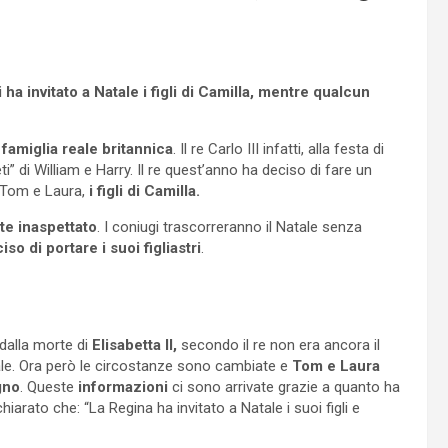
 ha invitato a Natale i figli di Camilla, mentre qualcun
famiglia reale britannica
. Il re Carlo III infatti, alla festa di
eti” di William e Harry. Il re quest’anno ha deciso di fare un
Tom e Laura,
i figli di Camilla.
e inaspettato
. I coniugi trascorreranno il Natale senza
iso di portare i suoi figliastri
.
alla morte di
Elisabetta II,
secondo il re non era ancora il
ale. Ora però le circostanze sono cambiate e
Tom e Laura
gno
. Queste
informazioni
ci sono arrivate grazie a quanto ha
hiarato che: “La Regina ha invitato a Natale i suoi figli e