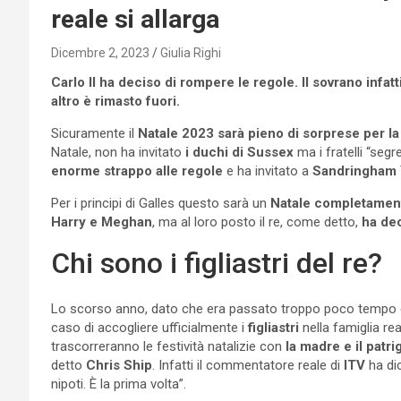
reale si allarga
Dicembre 2, 2023
Giulia Righi
Carlo II ha deciso di rompere le regole. Il sovrano infatti
altro è rimasto fuori.
Sicuramente il
Natale 2023 sarà pieno di sorprese per la 
Natale, non ha invitato
i duchi di Sussex
ma i fratelli “segr
enorme strappo alle regole
e ha invitato a
Sandringham
Per i principi di Galles questo sarà un
Natale completament
Harry e Meghan
, ma al loro posto il re, come detto,
ha dec
Chi sono i figliastri del re?
Lo scorso anno, dato che era passato troppo poco tempo d
caso di accogliere ufficialmente i
figliastri
nella famiglia re
trascorreranno le festività natalizie con
la madre e il patri
detto
Chris Ship
. Infatti il commentatore reale di
ITV
ha dic
nipoti. È la prima volta”.