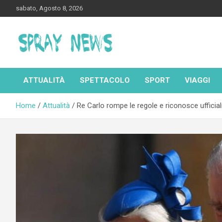
Skip
sabato, Agosto 8, 2026
to
content
Spraynews.it
ATTUALITÀ
SPETTACOLO
SPORT
VIAGGI
Home
Attualità
Re Carlo rompe le regole e riconosce ufficialme