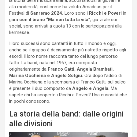
la storia della musica italiana, accostandosi ai giovani e
alla modernità, così come ha voluto Amadeus per il
Festival di
Sanremo 2024.
Loro sono i
Ricchi e Poveri
in
gara
con il brano “Ma non tutta la vita”
, già virale sui
social, sono arrivati a quota 13 con le partecipazioni alla
kermesse.
I loro successi sono cantanti in tutto il mondo e oggi,
anche se il gruppo è decisamente più ristretto rispetto agli
esordi, il loro nome racconta tanto del lungo percorso
fatto. La band, nata nel 1967, era composta
originariamente da
Franco Gatti, Angela Brambati,
Marina Occhiena e Angelo Sotgiu.
Ora dopo l’addio di
Marina Occhiena e la scomparsa di Franco Gatti, sul palco
è presente il duo composto da
Angelo e Angela.
Ma
sapete chi ha scoperto i Ricchi e Poveri? Una curiosità che
in pochi conoscono.
La storia della band: dalle origini
alle divisioni