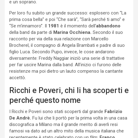
e un soprano.
Per loro fu subito un grande successo: esplosero con “La
prima cosa bella” e poi “Che sarà”, “Sarà perché ti amo” e
“Se m’innamoro”. Il
1981
è il momento dell’
abbandono
della band da parte di
Marina Occhiena.
Secondo il suo
racconto per via della sua relazione con Marcello
Brocherel, il compagno di Angela Brambati e padre di suo
figlio Luca. Secondo Pupo, invece, le cose andarono
diversamente: Freddy Naggiar iniziò una serie di trattative
per far uscire Marina dalla band. All’inizio ci furono delle
resistenze ma poi dietro un lauto compenso la cantante
accettò.
Ricchi e Poveri, chi li ha scoperti e
perché questo nome
I Ricchi e Poveri sono stati scoperti dal grande
Fabrizio
De Andrè.
Fu lui che li portò per la prima volta in una casa
discografica a Milano ma il grande merito di averli resi
famosi va dato ad un altro mito della musica italiana che
recentemente è stato celebrato con un film:
Franco