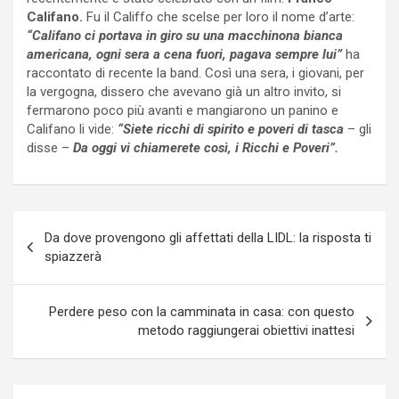
Califano.
Fu il Califfo che scelse per loro il nome d’arte:
“Califano ci portava in giro su una macchinona bianca
americana, ogni sera a cena fuori, pagava sempre lui”
ha
raccontato di recente la band. Così una sera, i giovani, per
la vergogna, dissero che avevano già un altro invito, si
fermarono poco più avanti e mangiarono un panino e
Califano li vide:
“Siete ricchi di spirito e poveri di tasca
– gli
disse –
Da oggi vi chiamerete così, i Ricchi e Poveri”.
Navigazione
Da dove provengono gli affettati della LIDL: la risposta ti
articoli
spiazzerà
Perdere peso con la camminata in casa: con questo
metodo raggiungerai obiettivi inattesi