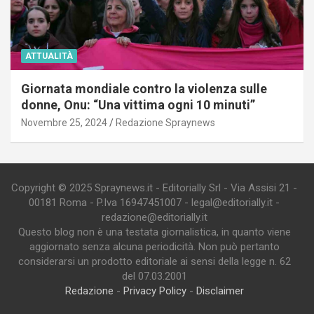
ATTUALITÀ
Giornata mondiale contro la violenza sulle
donne, Onu: “Una vittima ogni 10 minuti”
Novembre 25, 2024
Redazione Spraynews
Copyright © 2025 Spraynews.it - Editorially Srl - Via Assisi 21 -
00181 Roma - P.Iva 16947451007 - legal@editorially.it -
redazione@editorially.it
Questo blog non è una testata giornalistica, in quanto viene
aggiornato senza alcuna periodicità. Non può pertanto
considerarsi un prodotto editoriale ai sensi della legge n. 62
del 07.03.2001
Redazione
-
Privacy Policy
-
Disclaimer