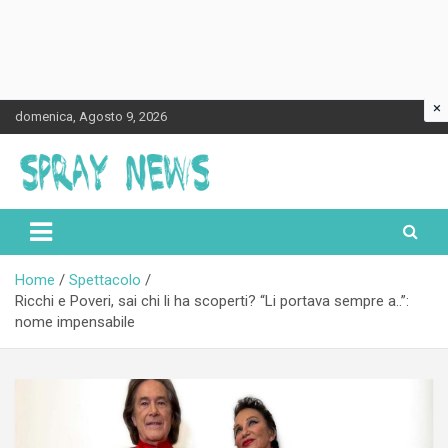
×
Skip
domenica, Agosto 9, 2026
to
content
Spraynews.it
Home
Spettacolo
Ricchi e Poveri, sai chi li ha scoperti? “Li portava sempre a..”:
nome impensabile