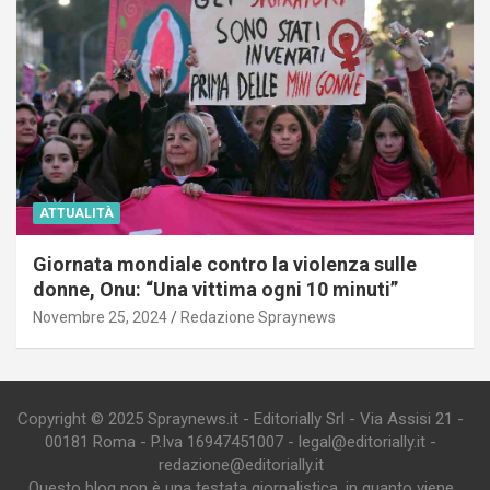
ATTUALITÀ
Giornata mondiale contro la violenza sulle
donne, Onu: “Una vittima ogni 10 minuti”
Novembre 25, 2024
Redazione Spraynews
Copyright © 2025 Spraynews.it - Editorially Srl - Via Assisi 21 -
00181 Roma - P.Iva 16947451007 - legal@editorially.it -
redazione@editorially.it
Questo blog non è una testata giornalistica, in quanto viene