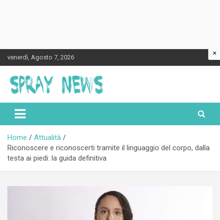
×
Skip
venerdì, Agosto 7, 2026
to
content
Spraynews.it
Home
Attualità
Riconoscere e riconoscerti tramite il linguaggio del corpo, dalla
testa ai piedi: la guida definitiva