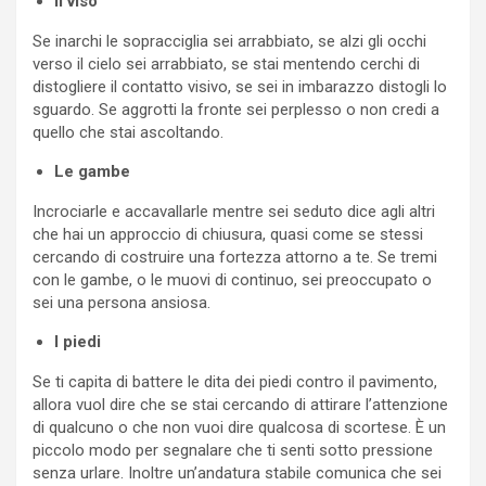
Il viso
Se inarchi le sopracciglia sei arrabbiato, se alzi gli occhi
verso il cielo sei arrabbiato, se stai mentendo cerchi di
distogliere il contatto visivo, se sei in imbarazzo distogli lo
sguardo. Se aggrotti la fronte sei perplesso o non credi a
quello che stai ascoltando.
Le gambe
Incrociarle e accavallarle mentre sei seduto dice agli altri
che hai un approccio di chiusura, quasi come se stessi
cercando di costruire una fortezza attorno a te. Se tremi
con le gambe, o le muovi di continuo, sei preoccupato o
sei una persona ansiosa.
I piedi
Se ti capita di battere le dita dei piedi contro il pavimento,
allora vuol dire che se stai cercando di attirare l’attenzione
di qualcuno o che non vuoi dire qualcosa di scortese. È un
piccolo modo per segnalare che ti senti sotto pressione
senza urlare. Inoltre un’andatura stabile comunica che sei