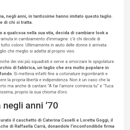
a, negli anni, in tantissime hanno imitato questo taglio.
di chi si tratta.
 a qualcosa nella sua vita, decida di cambiare look a
 tramuta in cambiamento d’immagine: c’è chi decide di
 tutto colore. Ultimamente in aiuto delle donne è arrivata
lio che meglio si adatta al proprio viso.
 anche dei visi più squadrati e serve a smorzare le spigolature.
rchio di fabbrica, un taglio che era molto popolare in
ofondo
. Si metteva infatti fine a cotonature ingombranti e
mere la propria libertà e indipendenza. Non è un caso che la
rto ma anche di cantare “A far l’amore comincia tu” e ‘Tuca
ssima, proprio la sua chioma d’oro.
 negli anni ’70
rato il caschetto di Caterina Caselli e Loretta Goggi, il
che di Raffaella Carrà, donandole l’inconfondibile firma