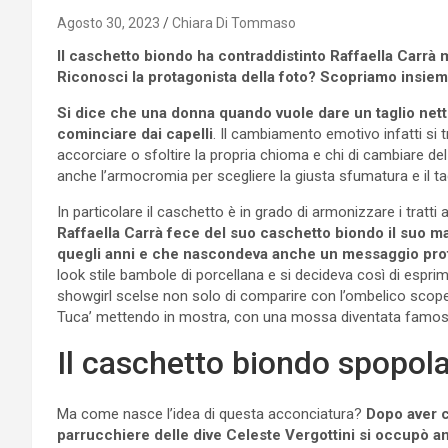
Agosto 30, 2023
Chiara Di Tommaso
Il caschetto biondo ha contraddistinto Raffaella Carrà m
Riconosci la protagonista della foto? Scopriamo insieme 
Si dice che una donna quando vuole dare un taglio netto
cominciare dai capelli
. Il cambiamento emotivo infatti si
accorciare o sfoltire la propria chioma e chi di cambiare del
anche l’armocromia per scegliere la giusta sfumatura e il tag
In particolare il caschetto è in grado di armonizzare i tratti
Raffaella Carrà fece del suo caschetto biondo il suo ma
quegli anni e che nascondeva anche un messaggio pr
look stile bambole di porcellana e si decideva così di espri
showgirl scelse non solo di comparire con l’ombelico scope
Tuca’ mettendo in mostra, con una mossa diventata famosi
Il caschetto biondo spopola
Ma come nasce l’idea di questa acconciatura?
Dopo aver cu
parrucchiere delle dive Celeste Vergottini si occupò an