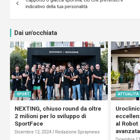
Cappotto o giacca sportiva, ciò che preferisci è
articoli
indicativo della tua personalità
Dai un'occhiata
SPORT
ATTUALITÀ
NEXTING, chiuso round da oltre
Uroclini
2 milioni per lo sviluppo di
eccellenz
SportFace
al Robot 
avanzata
Dicembre 12, 2024
Redazione Spraynews
Dicembre 11