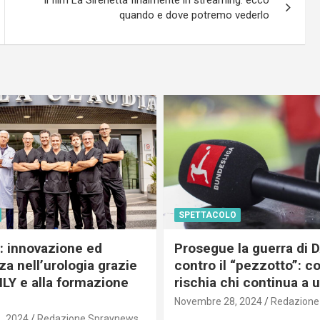
Il film La Sirenetta finalmente in streaming: ecco
quando e dove potremo vederlo
SPETTACOLO
c: innovazione ed
Prosegue la guerra di
a nell’urologia grazie
contro il “pezzotto”: c
ILY e alla formazione
rischia chi continua a 
Novembre 28, 2024
Redazione
, 2024
Redazione Spraynews