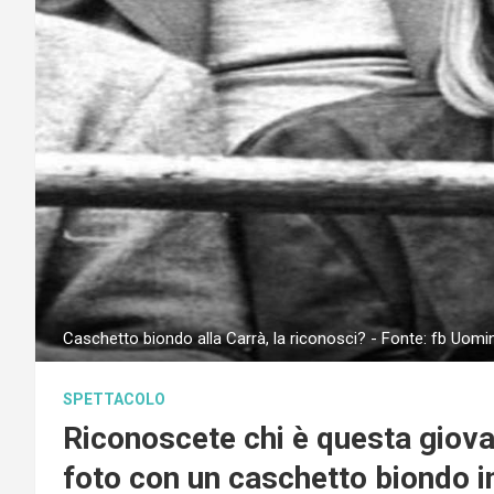
Caschetto biondo alla Carrà, la riconosci? - Fonte: fb Uomi
SPETTACOLO
Riconoscete chi è questa giova
foto con un caschetto biondo in