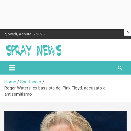
×
Skip
giovedì, Agosto 6, 2026
to
content
Spraynews.it
Home
Spettacolo
Roger Waters, ex bassista dei Pink Floyd, accusato di
antisemitismo