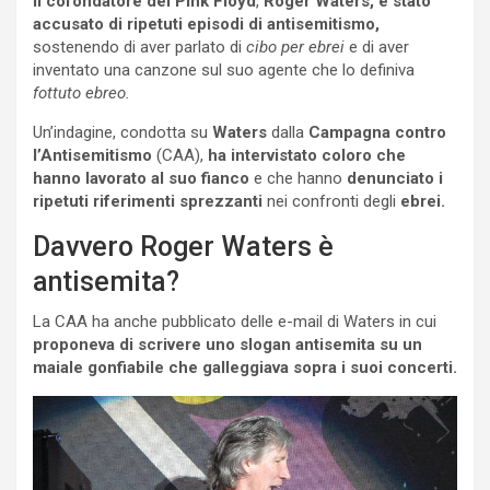
Il cofondatore dei Pink Floyd
,
Roger Waters,
è stato
accusato di ripetuti episodi di antisemitismo,
sostenendo di aver parlato di
cibo per ebrei
e di aver
inventato una canzone sul suo agente che lo definiva
fottuto ebreo.
Un’indagine, condotta su
Waters
dalla
Campagna contro
l’Antisemitismo
(CAA),
ha intervistato coloro che
hanno lavorato al suo fianco
e che hanno
denunciato i
ripetuti riferimenti sprezzanti
nei confronti degli
ebrei.
Davvero Roger Waters è
antisemita?
La CAA ha anche pubblicato delle e-mail di Waters in cui
proponeva di scrivere uno slogan antisemita su un
maiale gonfiabile che galleggiava sopra i suoi concerti.