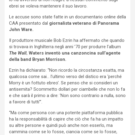
ebrei se voleva mantenere il suo lavoro.
Le accuse sono state fatte in un documentario online della
CAA presentato dal
giornalista veterano di Panorama
John Ware.
Il produttore musicale Bob Ezrin ha affermato che quando
si trovava in Inghilterra negli anni ’70 per produrre l’album
The Wall
,
Waters inventò una canzoncina sull’agente
della band Bryan Morrison.
Ezrin ha dichiarato: “Non ricordo la circostanza esatta, ma
qualcosa come sai… l’ultimo verso del distico era ‘perché
Morry è un fottuto ebreo’. Se penso che si consideri un
antisemita? Scommetto dollari per ciambelle che non lo fa
e che sarà il primo a dire: ‘Non sono contrario a nulla, sono
a favore di tutti'”.
“Ma come persona con una potente piattaforma pubblica
ha la responsabilità di capire che ciò che fa ha un impatto
su altre persone e quindi può anche non esserlo, ma
cammina come se lo fosse, ciancia come se lo fosse,