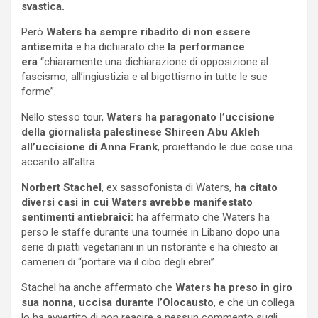
svastica.
Però
Waters ha sempre ribadito di non essere
antisemita
e ha dichiarato che
la performance
era
“chiaramente una dichiarazione di opposizione al
fascismo, all’ingiustizia e al bigottismo in tutte le sue
forme”.
Nello stesso tour,
Waters ha paragonato l’uccisione
della giornalista palestinese Shireen Abu Akleh
all’uccisione di Anna Frank
, proiettando le due cose una
accanto all’altra.
Norbert Stachel
, ex sassofonista di Waters,
ha citato
diversi casi in cui Waters avrebbe manifestato
sentimenti antiebraici: h
a affermato che Waters ha
perso le staffe durante una tournée in Libano dopo una
serie di piatti vegetariani in un ristorante e ha chiesto ai
camerieri di “portare via il cibo degli ebrei”.
Stachel ha anche affermato che
Waters ha preso in giro
sua nonna, uccisa durante l’Olocausto
, e che un collega
lo ha avvertito di non reagire a nessun commento sugli