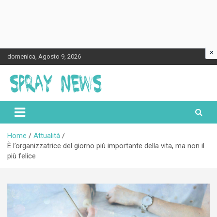
×
Skip
domenica, Agosto 9, 2026
to
content
Spraynews.it
Home
Attualità
È l’organizzatrice del giorno più importante della vita, ma non il
più felice