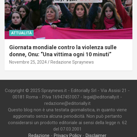
ATTUALITÀ
Giornata mondiale contro la violenza sulle
donne, Onu: “Una vittima ogni 10 minuti”
Novembre 25, 2024
Redazione Spraynews
Copyright © 2025 Spraynews.it - Editorially Srl - Via Assisi 21 -
00181 Roma - P.Iva 16947451007 - legal@editorially.it -
redazione@editorially.it
Questo blog non è una testata giornalistica, in quanto viene
aggiornato senza alcuna periodicità. Non può pertanto
considerarsi un prodotto editoriale ai sensi della legge n. 62
del 07.03.2001
Redazione
-
Privacy Policy
-
Disclaimer