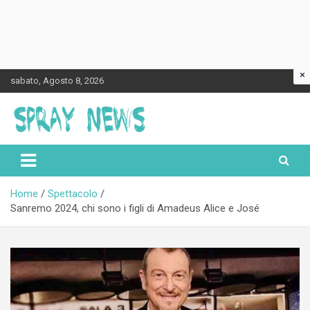
×
Skip
sabato, Agosto 8, 2026
to
content
Spraynews.it
Home
Spettacolo
Sanremo 2024, chi sono i figli di Amadeus Alice e José