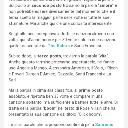
Sul podio al
secondo posto
troviamo la parola “
amore
” e
non potrebbe essere diversamente dal momento che è il
tema scelto la maggior parte delle volte in tutte le sue
sfumature. Ma anche qui c’è una curiosità interessante.
Se gli altri anni compariva in tutte le canzoni almeno una
volta, quest’anno ricorre per 30 volte solo in due canzoni,
quelle presentate da
The Kolors
e Santi Francesi.
Subito dopo, al
terzo posto
, troviamo la parola “
vita
“.
Anche questo termine potevamo aspettarcelo, ne fanno
uso Angelina Mango, Alessandra Amoroso, Il Volo, I Ricchi
e Poveri, Dargen D’Amico, Gazzelle, Santi Francesi e La
Sad.
Ma la parola in cima alla classifica, al
primo posto
assoluto, è ripetuta ben 33 volte e compare in una
canzone soltanto, ma sufficiente a battere tutte le altre. Si
tratta della parola “
boom
” nel testo di Rose Villain che ha
presentato la sua canzone dal titolo “Click boom”.
Le altre parole che si possono sentire di più a
Sanremo