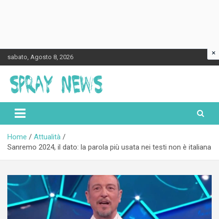
×
Skip
sabato, Agosto 8, 2026
to
content
Spraynews.it
Home
Attualità
Sanremo 2024, il dato: la parola più usata nei testi non è italiana