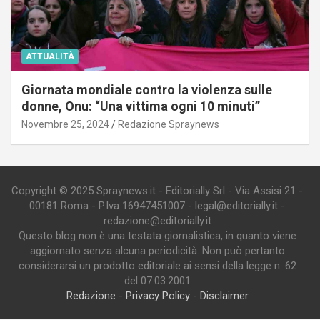
ATTUALITÀ
Giornata mondiale contro la violenza sulle
donne, Onu: “Una vittima ogni 10 minuti”
Novembre 25, 2024
Redazione Spraynews
Copyright © 2025 Spraynews.it - Editorially Srl - Via Assisi 21 -
00181 Roma - P.Iva 16947451007 - legal@editorially.it -
redazione@editorially.it
Questo blog non è una testata giornalistica, in quanto viene
aggiornato senza alcuna periodicità. Non può pertanto
considerarsi un prodotto editoriale ai sensi della legge n. 62
del 07.03.2001
Redazione
-
Privacy Policy
-
Disclaimer