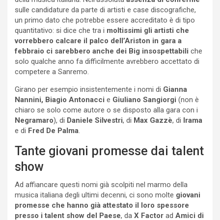
sulle candidature da parte di artisti e case discografiche,
un primo dato che potrebbe essere accreditato è di tipo
quantitativo: si dice che tra i
moltissimi gli artisti che
vorrebbero calcare il palco dell’Ariston in gara a
febbraio ci sarebbero anche dei Big insospettabili
che
solo qualche anno fa difficilmente avrebbero accettato di
competere a Sanremo.
Girano per esempio insistentemente i nomi di
Gianna
Nannini, Biagio Antonacci
e
Giuliano Sangiorgi
(non è
chiaro se solo come autore o se disposto alla gara con i
Negramaro
), di
Daniele Silvestri
, di
Max Gazzè
, di
Irama
e di
Fred De Palma
.
Tante giovani promesse dai talent
show
Ad affiancare questi nomi già scolpiti nel marmo della
musica italiana degli ultimi decenni, ci sono molte
giovani
promesse che hanno già attestato il loro spessore
presso i talent show del Paese
, da
X Factor
ad
Amici di