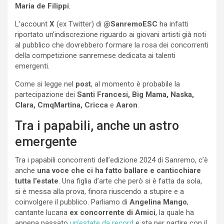
Maria de Filippi
.
L’account
X
(ex Twitter) di
@SanremoESC
ha infatti
riportato un’indiscrezione riguardo ai giovani artisti già noti
al pubblico che dovrebbero formare la rosa dei concorrenti
della competizione sanremese dedicata ai talenti
emergenti.
Come si legge nel
post
, al momento è probabile la
partecipazione dei
Santi Francesi, Big Mama, Naska,
Clara, CmqMartina, Cricca
e
Aaron
.
Tra i papabili, anche un astro
emergente
Tra i papabili concorrenti dell’edizione 2024 di Sanremo, c’è
anche
una voce che ci ha fatto ballare e canticchiare
tutta l’estate
. Una figlia d’arte che però si è fatta da sola,
si è messa alla prova, finora riuscendo a stupire e a
coinvolgere il pubblico. Parliamo di
Angelina Mango
,
cantante lucana
ex concorrente di
Amici
, la quale ha
appena passato
un’estate da record
e sta per partire con il