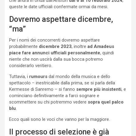
che andrà in onda dall’Ariston
dal 6 al 10 febbraio 2024
,
queste le date ufficiali confermate ormai da mesi.
Dovremo aspettare dicembre,
“ma”
Per i nomi dei concorrenti dovremo aspettare
probabilmente
dicembre 2023
, inoltre
ad Amadeus
piace fare annunci ufficiali personalmente
, quindi
niente che non uscirà dalla sua bocca potremo
considerarlo veritiero.
Tuttavia, i
rumours
dal mondo della musica e dello
spettacolo – inestricabile dalla prima, se si parla della
Kermesse di Sanremo – si fanno
sempre più insistenti
, e
cominciano definitivamente a farci sognare e
scommettere su chi potremmo vedere
sopra quel palco
blu
.
Ecco quali sono le voci che vanno per la maggiore.
Il processo di selezione è già