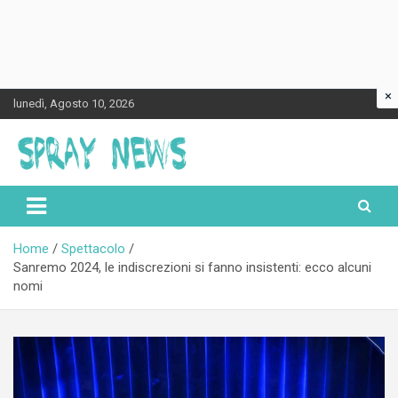
×
Skip
lunedì, Agosto 10, 2026
to
content
Spraynews.it
Home
Spettacolo
Sanremo 2024, le indiscrezioni si fanno insistenti: ecco alcuni
nomi