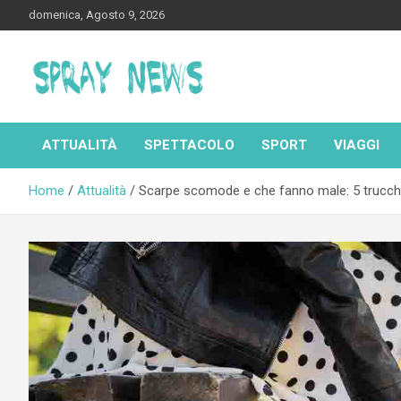
Skip
domenica, Agosto 9, 2026
to
content
Spraynews.it
ATTUALITÀ
SPETTACOLO
SPORT
VIAGGI
Home
Attualità
Scarpe scomode e che fanno male: 5 trucchi