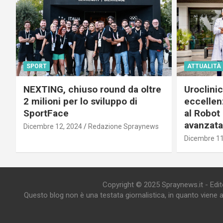
SPORT
ATTUALITÀ
NEXTING, chiuso round da oltre
Uroclini
2 milioni per lo sviluppo di
eccellenz
SportFace
al Robot 
avanzata
Dicembre 12, 2024
Redazione Spraynews
Dicembre 11
Copyright © 2025 Spraynews.it - Editor
Questo blog non è una testata giornalistica, in quanto viene 