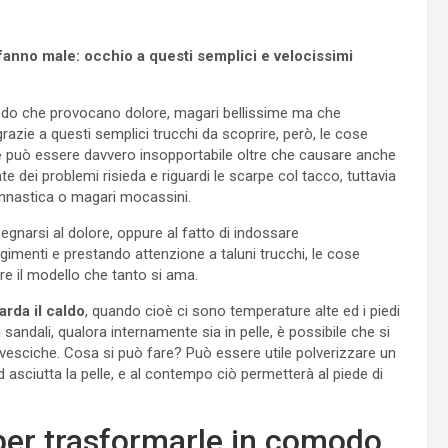
anno male: occhio a questi semplici e velocissimi
modo che provocano dolore, magari bellissime ma che
grazie a questi semplici trucchi da scoprire, però, le cose
e
può essere davvero insopportabile oltre che causare anche
 dei problemi risieda e riguardi le scarpe col tacco, tuttavia
innastica o magari mocassini.
egnarsi al dolore, oppure al fatto di indossare
menti e prestando attenzione a taluni trucchi, le cose
e il modello che tanto si ama.
arda il caldo
, quando cioè ci sono temperature alte ed i piedi
sandali, qualora internamente sia in pelle, è possibile che si
le vesciche. Cosa si può fare? Può essere utile polverizzare un
d asciutta la pelle, e al contempo ciò permetterà al piede di
per trasformarle in comodo