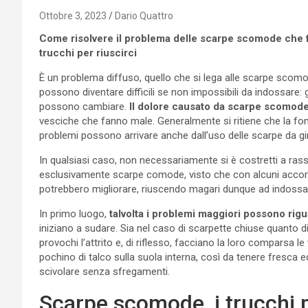
Ottobre 3, 2023
Dario Quattro
Come risolvere il problema delle scarpe scomode che f
trucchi per riuscirci
È un problema diffuso, quello che si lega alle scarpe sco
possono diventare difficili se non impossibili da indossare: 
possono cambiare.
Il dolore causato da scarpe scomod
vesciche che fanno male. Generalmente si ritiene che la fonte
problemi possono arrivare anche dall’uso delle scarpe da g
In qualsiasi caso, non necessariamente si è costretti a rass
esclusivamente scarpe comode, visto che con alcuni accorgi
potrebbero migliorare, riuscendo magari dunque ad indossar
In primo luogo,
talvolta i problemi maggiori possono rigu
iniziano a sudare. Sia nel caso di scarpette chiuse quanto di 
provochi l’attrito e, di riflesso, facciano la loro comparsa 
pochino di talco sulla suola interna, così da tenere fresca e
scivolare senza sfregamenti.
Scarpe scomode, i trucchi 