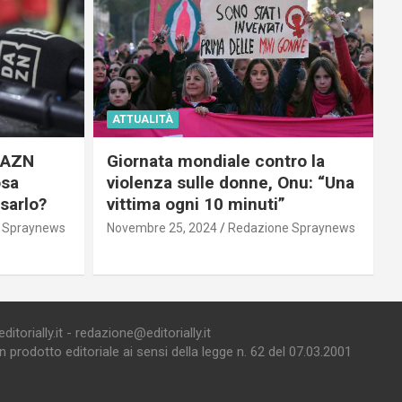
ATTUALITÀ
 DAZN
Giornata mondiale contro la
osa
violenza sulle donne, Onu: “Una
usarlo?
vittima ogni 10 minuti”
 Spraynews
Novembre 25, 2024
Redazione Spraynews
torially.it - redazione@editorially.it
prodotto editoriale ai sensi della legge n. 62 del 07.03.2001