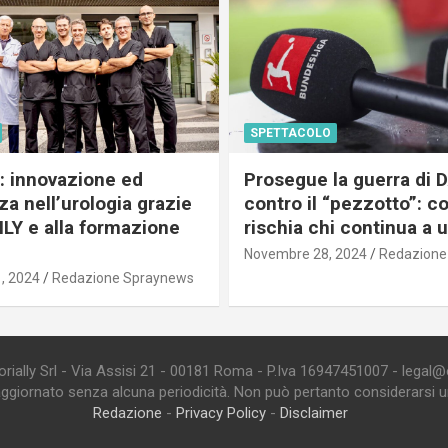
SPETTACOLO
c: innovazione ed
Prosegue la guerra di
a nell’urologia grazie
contro il “pezzotto”: c
ILY e alla formazione
rischia chi continua a 
Novembre 28, 2024
Redazione
, 2024
Redazione Spraynews
ially Srl - Via Assisi 21 - 00181 Roma - P.Iva 16947451007 - legal@edi
aggiornato senza alcuna periodicità. Non può pertanto considerarsi un 
Redazione
-
Privacy Policy
-
Disclaimer