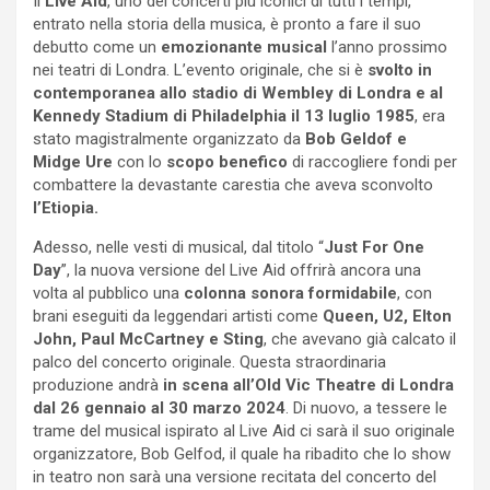
Il
Live Aid
, uno dei concerti più iconici di tutti i tempi,
entrato nella storia della musica, è pronto a fare il suo
debutto come un
emozionante musical
l’anno prossimo
nei teatri di Londra. L’evento originale, che si è
svolto in
contemporanea allo stadio di Wembley di Londra e al
Kennedy Stadium di Philadelphia il 13 luglio 1985
, era
stato magistralmente organizzato da
Bob Geldof e
Midge Ure
con lo
scopo benefico
di raccogliere fondi per
combattere la devastante carestia che aveva sconvolto
l’Etiopia.
Adesso, nelle vesti di musical, dal titolo “
Just For One
Day
”, la nuova versione del Live Aid offrirà ancora una
volta al pubblico una
colonna sonora formidabile
, con
brani eseguiti da leggendari artisti come
Queen, U2, Elton
John, Paul McCartney e Sting
, che avevano già calcato il
palco del concerto originale. Questa straordinaria
produzione andrà
in scena all’Old Vic Theatre di Londra
dal 26 gennaio al 30 marzo 2024
. Di nuovo, a tessere le
trame del musical ispirato al Live Aid ci sarà il suo originale
organizzatore, Bob Gelfod, il quale ha ribadito che lo show
in teatro non sarà una versione recitata del concerto del