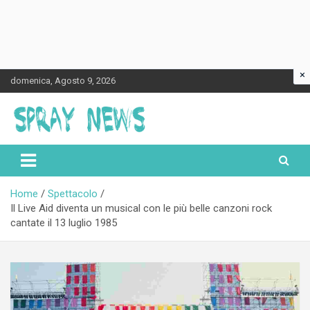
×
Skip
domenica, Agosto 9, 2026
to
content
Spraynews.it
Home
Spettacolo
Il Live Aid diventa un musical con le più belle canzoni rock
cantate il 13 luglio 1985