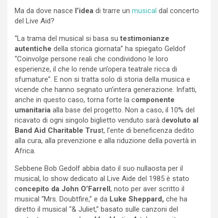
Ma da dove nasce
l’idea
di trarre un
musical
dal concerto
del Live Aid?
“La trama del musical si basa su
testimonianze
autentiche
della storica giornata” ha spiegato Geldof
“Coinvolge persone reali che condividono le loro
esperienze, il che lo rende un’opera teatrale ricca di
sfumature”. E non si tratta solo di storia della musica e
vicende che hanno segnato un’intera generazione. Infatti,
anche in questo caso, torna forte la c
omponente
umanitaria
alla base del progetto. Non a caso, il 10% del
ricavato di ogni singolo biglietto venduto sarà d
evoluto al
Band Aid Charitable Trus
t, l’ente di beneficenza dedito
alla cura, alla prevenzione e alla riduzione della povertà in
Africa.
Sebbene Bob Gedolf abbia dato il suo nullaosta per il
musical, lo show dedicato al Live Aide del 1985 è stato
c
oncepito da John O’Farrell
, noto per aver scritto il
musical “Mrs. Doubtfire,” e da
Luke Sheppard,
che ha
diretto il musical “& Juliet,” basato sulle canzoni del