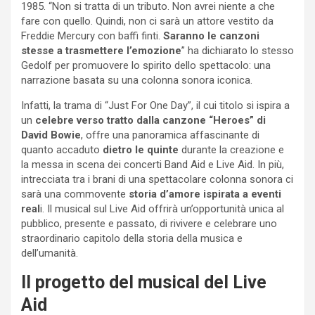
1985. “Non si tratta di un tributo. Non avrei niente a che
fare con quello. Quindi, non ci sarà un attore vestito da
Freddie Mercury con baffi finti.
Saranno le canzoni
stesse a trasmettere l’emozione
” ha dichiarato lo stesso
Gedolf per promuovere lo spirito dello spettacolo: una
narrazione basata su una colonna sonora iconica.
Infatti, la trama di “Just For One Day”, il cui titolo si ispira a
un
celebre verso tratto dalla canzone “Heroes” di
David Bowie
, offre una panoramica affascinante di
quanto accaduto
dietro le quinte
durante la creazione e
la messa in scena dei concerti Band Aid e Live Aid. In più,
intrecciata tra i brani di una spettacolare colonna sonora ci
sarà una commovente
storia d’amore ispirata a eventi
real
i. Il musical sul Live Aid offrirà un’opportunità unica al
pubblico, presente e passato, di rivivere e celebrare uno
straordinario capitolo della storia della musica e
dell’umanità.
Il progetto del musical del Live
Aid