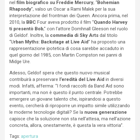
nel
film biografico su Freddie Mercury
, “
Bohemian
Rhapsody
”, valso un Oscar a Rami Malek per la sua
interpretazione del frontman dei Queen. Ancora prima, nel
2010, la
BBC
Four aveva prodotto il film “
Quando Harvey
ti presentò Bob
,” con l’attore Domhnall Gleeson nel ruolo
di Geldof. Inoltre, la
commedia di Sky Arts
dal titolo
“U
rban Myths: Backstage at Live Aid
” ha proposto una
rappresentazione ipotetica di cosa sarebbe accaduto in
quel giorno del 1985, con Martin Compston nei panni di
Midge Ure.
Adesso, Geldof spera che questo nuovo musical
contribuirà a preservare
l’eredità del Live Aid
in diversi
modi. Infatti, afferma: “I fondi raccolti da Band Aid sono
importanti, ma non è questo il punto centrale. Potrebbe
emergere un giovane talento che, ispirandosi a questo
evento, cercherà di riproporre un impatto simile utilizzando
le moderne tecnologie digitali? Se la
nuova generazione
capisce che la soluzione non sta nell’attesa, ma nell’azione
concreta, allora, onestamente, è questa la vera vittoria”.
Tags:
apertura