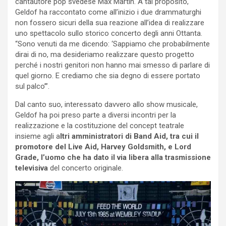
cantautore pop svedese Max Martin. A tal proposito,
Geldof ha raccontato come all’inizio i due drammaturghi
non fossero sicuri della sua reazione all’idea di realizzare
uno spettacolo sullo storico concerto degli anni Ottanta.
“Sono venuti da me dicendo: ‘Sappiamo che probabilmente
dirai di no, ma desideriamo realizzare questo progetto
perché i nostri genitori non hanno mai smesso di parlare di
quel giorno. E crediamo che sia degno di essere portato
sul palco’”.
Dal canto suo, interessato davvero allo show musicale,
Geldof ha poi preso parte a diversi incontri per la
realizzazione e la costituzione del concept teatrale
insieme agli a
ltri amministratori di Band Aid, tra cui il
promotore del Live Aid, Harvey Goldsmith, e Lord
Grade, l’uomo che ha dato il via libera alla trasmissione
televisiva
del concerto originale.