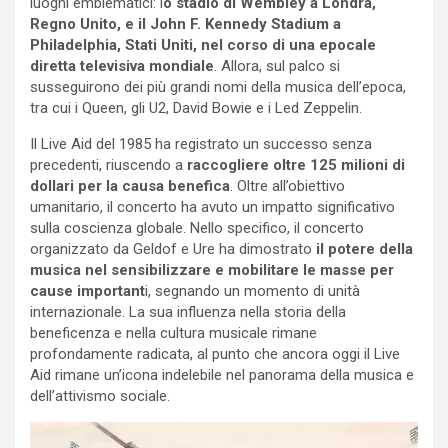
luoghi emblematici: l
o stadio di Wembley a Londra,
Regno Unito, e il John F. Kennedy Stadium a
Philadelphia, Stati Uniti, nel corso di una epocale
diretta televisiva mondiale
. Allora, sul palco si
susseguirono dei più grandi nomi della musica dell’epoca,
tra cui i Queen, gli U2, David Bowie e i Led Zeppelin.
Il Live Aid del 1985 ha registrato un successo senza
precedenti, riuscendo a
raccogliere oltre 125 milioni di
dollari per la causa benefica
. Oltre all’obiettivo
umanitario, il concerto ha avuto un impatto significativo
sulla coscienza globale. Nello specifico, il concerto
organizzato da Geldof e Ure ha dimostrato
il potere della
musica nel sensibilizzare e mobilitare le masse per
cause important
i, segnando un momento di unità
internazionale. La sua influenza nella storia della
beneficenza e nella cultura musicale rimane
profondamente radicata, al punto che ancora oggi il Live
Aid rimane un’icona indelebile nel panorama della musica e
dell’attivismo sociale.