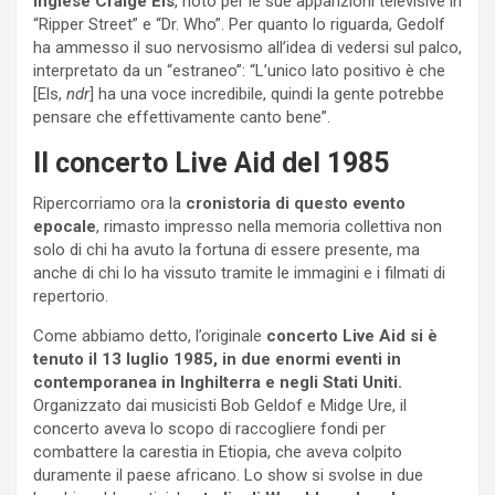
inglese Craige Els
, noto per le sue apparizioni televisive in
“Ripper Street” e “Dr. Who”. Per quanto lo riguarda, Gedolf
ha ammesso il suo nervosismo all’idea di vedersi sul palco,
interpretato da un “estraneo”: “L’unico lato positivo è che
[Els,
ndr
] ha una voce incredibile, quindi la gente potrebbe
pensare che effettivamente canto bene”.
Il concerto Live Aid del 1985
Ripercorriamo ora la
cronistoria di questo evento
epocale
, rimasto impresso nella memoria collettiva non
solo di chi ha avuto la fortuna di essere presente, ma
anche di chi lo ha vissuto tramite le immagini e i filmati di
repertorio.
Come abbiamo detto, l’originale
concerto Live Aid si è
tenuto il 13 luglio 1985, in due enormi eventi in
contemporanea in Inghilterra e negli Stati Uniti.
Organizzato dai musicisti Bob Geldof e Midge Ure, il
concerto aveva lo scopo di raccogliere fondi per
combattere la carestia in Etiopia, che aveva colpito
duramente il paese africano. Lo show si svolse in due