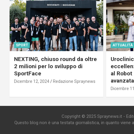
SPORT
ATTUALITÀ
NEXTING, chiuso round da oltre
Uroclini
2 milioni per lo sviluppo di
eccellenz
SportFace
al Robot 
avanzata
Dicembre 12, 2024
Redazione Spraynews
Dicembre 11
Copyright © 2025 Spraynews.it - Editor
Questo blog non è una testata giornalistica, in quanto viene 