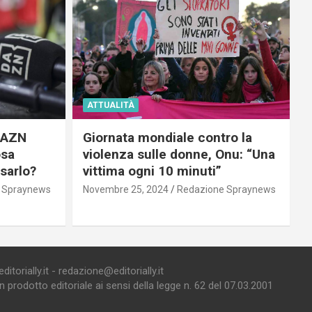
ATTUALITÀ
 DAZN
Giornata mondiale contro la
osa
violenza sulle donne, Onu: “Una
usarlo?
vittima ogni 10 minuti”
 Spraynews
Novembre 25, 2024
Redazione Spraynews
torially.it - redazione@editorially.it
prodotto editoriale ai sensi della legge n. 62 del 07.03.2001