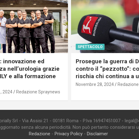
SPETTACOLO
c: innovazione ed
Prosegue la guerra di
a nell’urologia grazie
contro il “pezzotto”: c
ILY e alla formazione
rischia chi continua a 
Novembre 28, 2024
Redazione
, 2024
Redazione Spraynews
ially Srl - Via Assisi 21 - 00181 Roma - P.Iva 16947451007 - legal@edi
aggiornato senza alcuna periodicità. Non può pertanto considerarsi un 
Redazione
-
Privacy Policy
-
Disclaimer