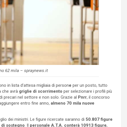
no 62 mila – spraynews.it
o in lista d’attesa migliaia di person
e
per un posto, tutto
a che avrà
griglie di scorrimento
per selezionare i profili più
i precari nel settore e non solo. Grazie al
Pnrr
, il concorso
aggiungere entro fine anno,
almeno 70 mila nuove
glio dei ministri. Le figure ricercate saranno di
50.807 figure
 di sostegno
. Il
personale A.T.A. conterà 10913 figure
,