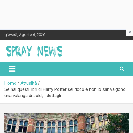
×
Skip
giovedì, Agosto 6, 2026
to
content
Spraynews.it
Home
Attualità
Se hai questi libri di Harry Potter sei ricco e non lo sai: valgono
una valanga di soldi, i dettagli