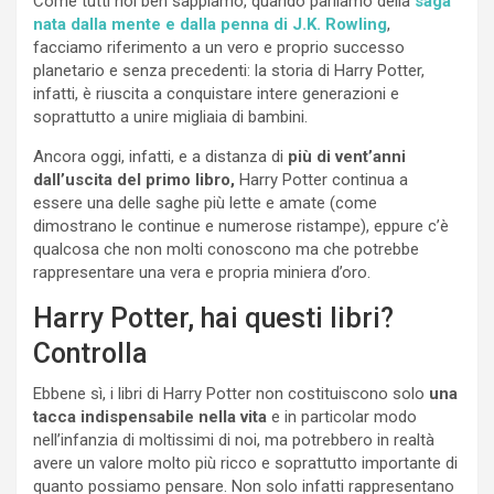
Come tutti noi ben sappiamo, quando parliamo della
saga
nata dalla mente e dalla penna di J.K. Rowling
,
facciamo riferimento a un vero e proprio successo
planetario e senza precedenti: la storia di Harry Potter,
infatti, è riuscita a conquistare intere generazioni e
soprattutto a unire migliaia di bambini.
Ancora oggi, infatti, e a distanza di
più di vent’anni
dall’uscita del primo libro,
Harry Potter continua a
essere una delle saghe più lette e amate (come
dimostrano le continue e numerose ristampe), eppure c’è
qualcosa che non molti conoscono ma che potrebbe
rappresentare una vera e propria miniera d’oro.
Harry Potter, hai questi libri?
Controlla
Ebbene sì, i libri di Harry Potter non costituiscono solo
una
tacca indispensabile nella vita
e in particolar modo
nell’infanzia di moltissimi di noi, ma potrebbero in realtà
avere un valore molto più ricco e soprattutto importante di
quanto possiamo pensare. Non solo infatti rappresentano