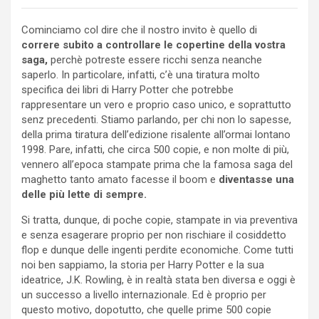
Cominciamo col dire che il nostro invito è quello di
correre subito a controllare le copertine della vostra
saga,
perchè potreste essere ricchi senza neanche
saperlo. In particolare, infatti, c’è una tiratura molto
specifica dei libri di Harry Potter che potrebbe
rappresentare un vero e proprio caso unico, e soprattutto
senz precedenti. Stiamo parlando, per chi non lo sapesse,
della prima tiratura dell’edizione risalente all’ormai lontano
1998. Pare, infatti, che circa 500 copie, e non molte di più,
vennero all’epoca stampate prima che la famosa saga del
maghetto tanto amato facesse il boom e
diventasse una
delle più lette di sempre.
Si tratta, dunque, di poche copie, stampate in via preventiva
e senza esagerare proprio per non rischiare il cosiddetto
flop e dunque delle ingenti perdite economiche. Come tutti
noi ben sappiamo, la storia per Harry Potter e la sua
ideatrice, J.K. Rowling, è in realtà stata ben diversa e oggi è
un successo a livello internazionale. Ed è proprio per
questo motivo, dopotutto, che quelle prime 500 copie