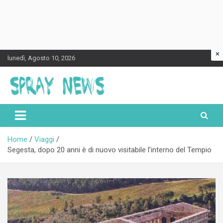
×
Skip
lunedì, Agosto 10, 2026
to
content
Spraynews.it
Home
Viaggi
Segesta, dopo 20 anni è di nuovo visitabile l’interno del Tempio