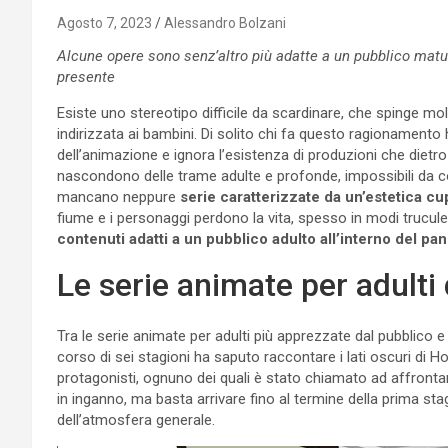
Agosto 7, 2023
Alessandro Bolzani
Alcune opere sono senz’altro più adatte a un pubblico maturo
presente
Esiste uno stereotipo difficile da scardinare, che spinge m
indirizzata ai bambini. Di solito chi fa questo ragionament
dell’animazione e ignora l’esistenza di produzioni che dietro
nascondono delle trame adulte e profonde, impossibili da
mancano neppure
serie caratterizzate da un’estetica cu
fiume e i personaggi perdono la vita, spesso in modi truculen
contenuti adatti a un pubblico adulto all’interno del 
Le serie animate per adulti
Tra le serie animate per adulti più apprezzate dal pubblico e d
corso di sei stagioni ha saputo raccontare i lati oscuri di H
protagonisti, ognuno dei quali è stato chiamato ad affrontar
in inganno, ma basta arrivare fino al termine della prima sta
dell’atmosfera generale.