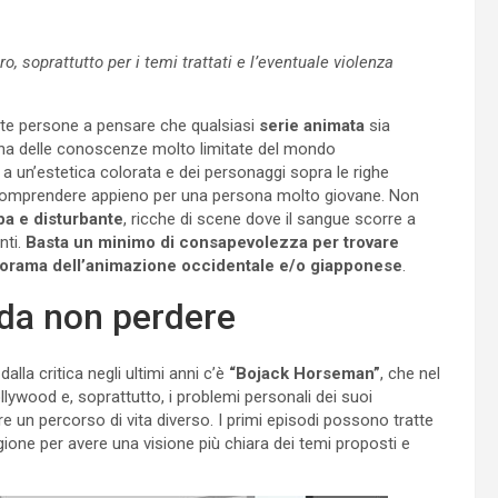
, soprattutto per i temi trattati e l’eventuale violenza
olte persone a pensare che qualsiasi
serie animata
sia
o ha delle conoscenze molto limitate del mondo
 a un’estetica colorata e dei personaggi sopra le righe
 comprendere appieno per una persona molto giovane. Non
pa e disturbante
, ricche di scene dove il sangue scorre a
ti.
Basta un minimo di consapevolezza per trovare
panorama dell’animazione occidentale e/o giapponese
.
 da non perdere
alla critica negli ultimi anni c’è
“Bojack Horseman”
, che nel
ollywood e, soprattutto, i problemi personali dei suoi
e un percorso di vita diverso. I primi episodi possono tratte
gione per avere una visione più chiara dei temi proposti e