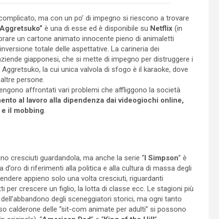
complicato, ma con un po’ di impegno si riescono a trovare
Aggretsuko”
è una di esse ed è disponibile su
Netflix
(in
brare un cartone animato innocente pieno di animaletti
versione totale delle aspettative. La carineria dei
ziende giapponesi, che si mette di impegno per distruggere i
 Aggretsuko, la cui unica valvola di sfogo è il karaoke, dove
 altre persone.
ngono affrontati vari problemi che affliggono la società
nto al lavoro alla dipendenza dai videogiochi online,
 e il mobbing
.
no cresciuti guardandola, ma anche la serie “
I Simpson
” è
d’oro di riferimenti alla politica e alla cultura di massa degli
dere appieno solo una volta cresciuti, riguardanti
 per crescere un figlio, la lotta di classe ecc. Le stagioni più
 dell’abbandono degli sceneggiatori storici, ma ogni tanto
so calderone delle “sit-com animate per adulti” si possono