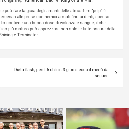
n originale), “
American Dad
” e “
King of the Hill
”.
e può fare la gioia degli amanti delle atmosfere “pulp” è
mercenari alle prese con nemici armati fino ai denti, spesso
sodio contiene una buona dose di violenza e sangue, il che
bblico più maturo può apprezzare non solo le tinte oscure della
hining e Terminator.
Dieta flash, perdi 5 chili in 3 giorni: ecco il menù da
seguire