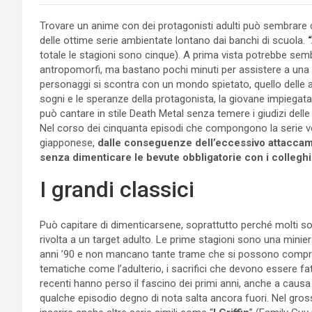
Trovare un anime con dei protagonisti adulti può sembrare 
delle ottime serie ambientate lontano dai banchi di scuola.
“
totale le stagioni sono cinque). A prima vista potrebbe sem
antropomorfi, ma bastano pochi minuti per assistere a una in
personaggi si scontra con un mondo spietato, quello delle a
sogni e le speranze della protagonista, la giovane impiegata
può cantare in stile Death Metal senza temere i giudizi delle
Nel corso dei cinquanta episodi che compongono la serie ve
giapponese,
dalle conseguenze dell’eccessivo attaccame
senza dimenticare le bevute obbligatorie con i colleghi
I grandi classici
Può capitare di dimenticarsene, soprattutto perché molti so
rivolta a un target adulto. Le prime stagioni sono una miniera 
anni ’90 e non mancano tante trame che si possono compren
tematiche come l’adulterio, i sacrifici che devono essere fatti
recenti hanno perso il fascino dei primi anni, anche a causa
qualche episodio degno di nota salta ancora fuori. Nel gros