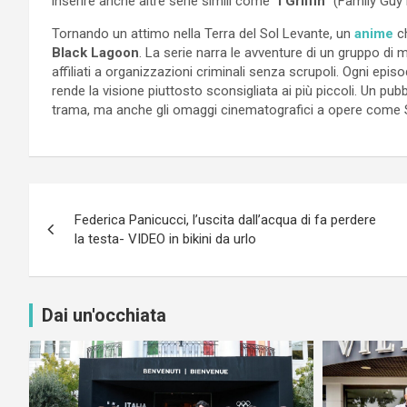
inserire anche altre serie simili come “
I Griffin
” (Family Guy i
Tornando un attimo nella Terra del Sol Levante, un
anime
ch
Black Lagoon
. La serie narra le avventure di un gruppo di 
affiliati a organizzazioni criminali senza scrupoli. Ogni epi
rende la visione piuttosto sconsigliata ai più piccoli. Un pu
trama, ma anche gli omaggi cinematografici a opere come S
Navigazione
Federica Panicucci, l’uscita dall’acqua di fa perdere
articoli
la testa- VIDEO in bikini da urlo
Dai un'occhiata