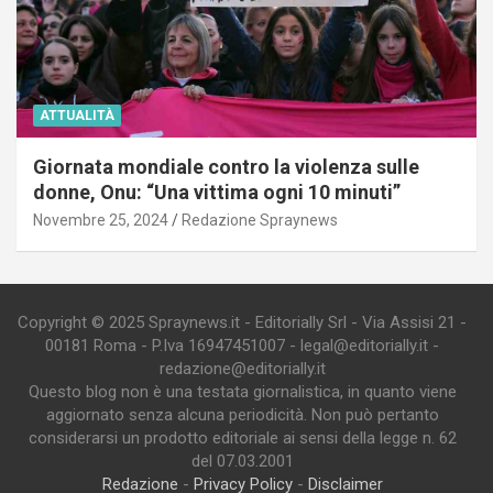
ATTUALITÀ
Giornata mondiale contro la violenza sulle
donne, Onu: “Una vittima ogni 10 minuti”
Novembre 25, 2024
Redazione Spraynews
Copyright © 2025 Spraynews.it - Editorially Srl - Via Assisi 21 -
00181 Roma - P.Iva 16947451007 - legal@editorially.it -
redazione@editorially.it
Questo blog non è una testata giornalistica, in quanto viene
aggiornato senza alcuna periodicità. Non può pertanto
considerarsi un prodotto editoriale ai sensi della legge n. 62
del 07.03.2001
Redazione
-
Privacy Policy
-
Disclaimer