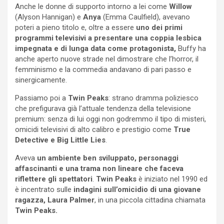
Anche le donne di supporto intorno a lei come
Willow
(Alyson Hannigan) e
Anya
(Emma Caulfield), avevano
poteri a pieno titolo e, oltre a essere
uno dei primi
programmi televisivi a presentare una coppia lesbica
impegnata e di lunga data come protagonista,
Buffy ha
anche aperto nuove strade nel dimostrare che l’horror, il
femminismo e la commedia andavano di pari passo e
sinergicamente.
Passiamo poi a
Twin Peaks
: strano dramma poliziesco
che prefigurava già l’attuale tendenza della televisione
premium: senza di lui oggi non godremmo il tipo di misteri,
omicidi televisivi di alto calibro e prestigio come
True
Detective e Big Little Lies
.
Aveva
un ambiente ben sviluppato, personaggi
affascinanti e una trama non lineare che faceva
riflettere gli spettatori
.
Twin Peaks
è iniziato nel 1990 ed
è incentrato sulle
indagini sull’omicidio di una giovane
ragazza, Laura Palmer
, in una piccola cittadina chiamata
Twin Peaks.