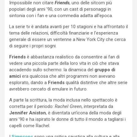
Impossibile non citare
Friends
, uno delle sitcom più
popolari degli anni ’90, con un cast di personaggi in
sintonia con i fan e una commedia adatta all’epoca.
La serie tv è andata avanti per 10 stagioni e ha affrontato il
tema delle relazioni, difficoltà finanziarie e l’esperienza
generale di essere un ventenne a New York City che cerca
di seguire i propri sogni.
Friends
è abbastanza realistico da consentire ai fan di
vedere una piccola parte della loro vita in ciò che stava
accadendo sullo schermo: la dinamica del
gruppo di
amici
era qualcosa che altri programmi non avevano
esplorato, dando a
Friends
qualità distintive che altre serie
avrebbero cercato di emulare in futuro.
A parte la scrittura, la moda inclusa nello spettacolo è
corretta per il periodo:
Rachel Green
, interpretata da
Jennifer Aniston
, è diventata un’icona della moda degli
anni ’90 e ha ispirato le donne di tutto il mondo a tagliarsi i
capelli come Rachel.
I
Simpsons
sono una critica caustica alla cultura e alla