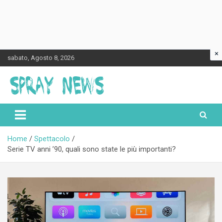
×
Skip
sabato, Agosto 8, 2026
to
content
Spraynews.it
Home
Spettacolo
Serie TV anni ’90, quali sono state le più importanti?