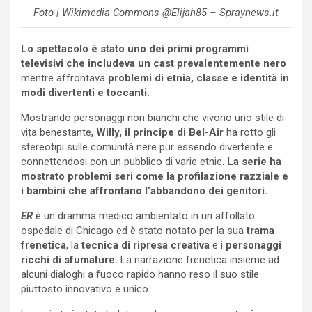
Foto | Wikimedia Commons @Elijah85 – Spraynews.it
Lo spettacolo è stato uno dei primi programmi
televisivi che includeva un cast prevalentemente nero
mentre affrontava
problemi di etnia, classe e identità in
modi divertenti e toccanti.
Mostrando personaggi non bianchi che vivono uno stile di
vita benestante,
Willy, il principe di Bel-Air
ha rotto gli
stereotipi sulle comunità nere pur essendo divertente e
connettendosi con un pubblico di varie etnie.
La serie ha
mostrato problemi seri come la profilazione razziale e
i bambini che affrontano l’abbandono dei genitori.
ER
è un dramma medico ambientato in un affollato
ospedale di Chicago ed è stato notato per la sua
trama
frenetica
, la
tecnica di ripresa creativa
e i
personaggi
ricchi di sfumature.
La narrazione frenetica insieme ad
alcuni dialoghi a fuoco rapido hanno reso il suo stile
piuttosto innovativo e unico.