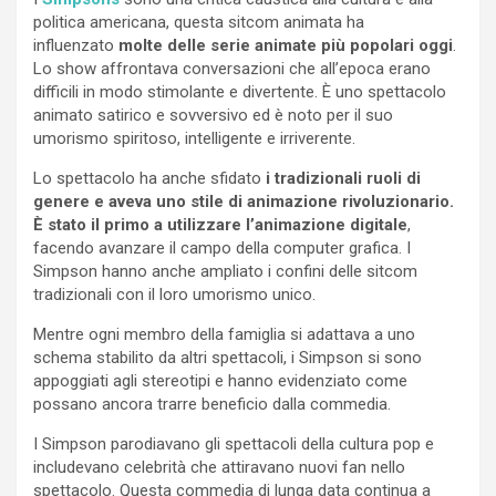
politica americana, questa sitcom animata ha
influenzato
molte delle serie animate più popolari oggi
.
Lo show affrontava conversazioni che all’epoca erano
difficili in modo stimolante e divertente. È uno spettacolo
animato satirico e sovversivo ed è noto per il suo
umorismo spiritoso, intelligente e irriverente.
Lo spettacolo ha anche sfidato
i tradizionali ruoli di
genere e aveva uno stile di animazione rivoluzionario.
È stato il primo a utilizzare l’animazione digitale
,
facendo avanzare il campo della computer grafica. I
Simpson hanno anche ampliato i confini delle sitcom
tradizionali con il loro umorismo unico.
Mentre ogni membro della famiglia si adattava a uno
schema stabilito da altri spettacoli, i Simpson si sono
appoggiati agli stereotipi e hanno evidenziato come
possano ancora trarre beneficio dalla commedia.
I Simpson parodiavano gli spettacoli della cultura pop e
includevano celebrità che attiravano nuovi fan nello
spettacolo. Questa commedia di lunga data continua a