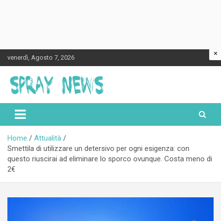
×
Skip
venerdì, Agosto 7, 2026
to
content
Spraynews.it
Home
Attualità
Smettila di utilizzare un detersivo per ogni esigenza: con
questo riuscirai ad eliminare lo sporco ovunque. Costa meno di
2€