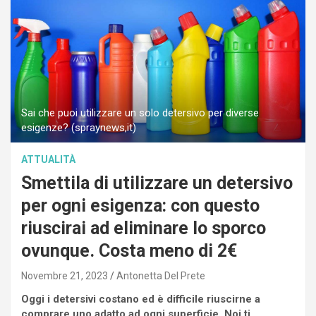
Sai che puoi utilizzare un solo detersivo per diverse
esigenze? (spraynews,it)
ATTUALITÀ
Smettila di utilizzare un detersivo
per ogni esigenza: con questo
riuscirai ad eliminare lo sporco
ovunque. Costa meno di 2€
Novembre 21, 2023
Antonetta Del Prete
Oggi i detersivi costano ed è difficile riuscirne a
comprare uno adatto ad ogni superficie. Noi ti