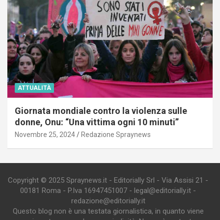
ATTUALITÀ
Giornata mondiale contro la violenza sulle
donne, Onu: “Una vittima ogni 10 minuti”
Novembre 25, 2024
Redazione Spraynews
Copyright © 2025 Spraynews.it - Editorially Srl - Via Assisi 21 -
00181 Roma - P.Iva 16947451007 - legal@editorially.it -
redazione@editorially.it
Questo blog non è una testata giornalistica, in quanto viene