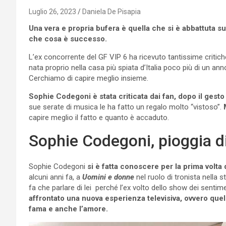
Luglio 26, 2023
Daniela De Pisapia
Una vera e propria bufera è quella che si è abbattuta s
che cosa è successo.
L’ex concorrente del GF VIP 6 ha ricevuto tantissime critiche
nata proprio nella casa più spiata d’Italia poco più di un a
Cerchiamo di capire meglio insieme.
Sophie Codegoni è stata criticata dai fan, dopo il gest
sue serate di musica le ha fatto un regalo molto “vistoso”.
capire meglio il fatto e quanto è accaduto.
Sophie Codegoni, pioggia di
Sophie Codegoni
si è fatta conoscere per la prima volta 
alcuni anni fa, a
Uomini e donne
nel ruolo di tronista nella 
fa che parlare di lei perché l’ex volto dello show dei sentim
affrontato una nuova esperienza televisiva, ovvero quel
fama e anche l’amore.