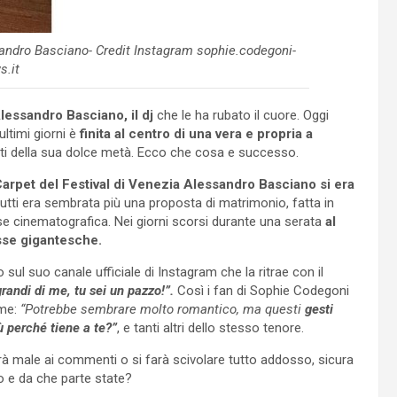
sandro Basciano- Credit Instagram sophie.codegoni-
s.it
lessandro Basciano, il dj
che le ha rubato il cuore. Oggi
ultimi giorni è
finita al centro di una vera e propria a
nti della sua dolce metà. Ecco che cosa e successo.
Carpet del Festival di Venezia Alessandro Basciano si era
utti era sembrata più una proposta di matrimonio, fatta in
esse cinematografica. Nei giorni scorsi durante una serata
al
osse gigantesche.
ul suo canale ufficiale di Instagram che la ritrae con il
grandi di me, tu sei un pazzo!”.
Così i fan di Sophie Codegoni
me:
“Potrebbe sembrare molto romantico, ma questi
gesti
iù perché tiene a te?”
, e tanti altri dello stesso tenore.
à male ai commenti o si farà scivolare tutto addosso, sicura
o e da che parte state?