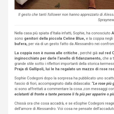
Il gesto che tanti follower non hanno apprezzato di Ales
Spraynew
Nella casa più spiata d’Italia infatti, Sophie, ha conosciuto
A
sono
genitori della piccola Celine Blue,
e la coppia negli 
bufera,
per via di un gesto fatto da Alessandro nei confro
La coppia non è nuova alle critiche
, perché già
sul red 
inginocchiato per darle l’anello di fidanzamento,
che a t
grande stile sotto i riflettori importanti della storica kerm
Praja di Gallipoli, lui le ha regalato un mazzo di rose r
Sophie Codegoni dopo la sorpresa ha pubblicato uno scatto s
fascio di fiori, accompagnato dalla didascalia:
“Le rose più 
si sono affrettati a commentare la cosa ,con messaggi co
eclatanti di fronte a tante persone li fa più per apparire o p
Chissà ora che cosa accadrà, e se eSophie Codegoni reagir
dell’amore di Alessandro. Voi cosa ne pensate dell’accadut