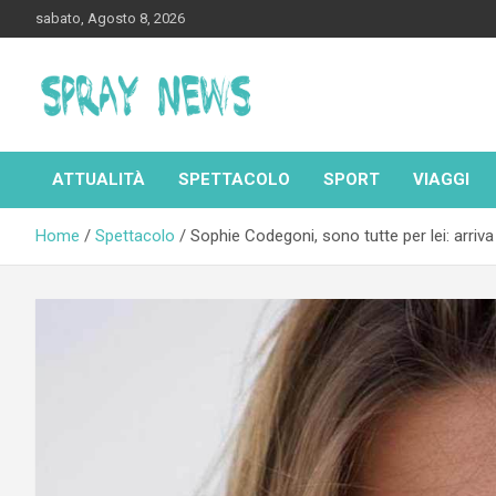
Skip
sabato, Agosto 8, 2026
to
content
Spraynews.it
ATTUALITÀ
SPETTACOLO
SPORT
VIAGGI
Home
Spettacolo
Sophie Codegoni, sono tutte per lei: arriva