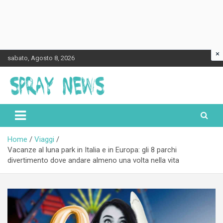
×
Skip
sabato, Agosto 8, 2026
to
content
Spraynews.it
Home
Viaggi
Vacanze al luna park in Italia e in Europa: gli 8 parchi
divertimento dove andare almeno una volta nella vita