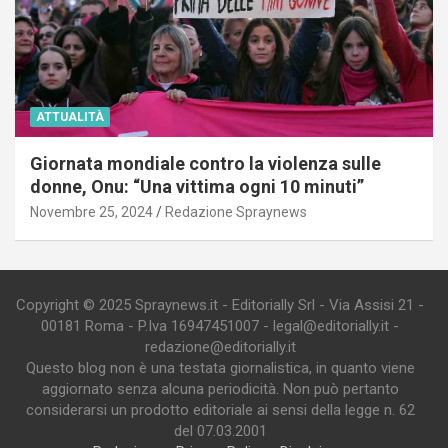
ATTUALITÀ
Giornata mondiale contro la violenza sulle
donne, Onu: “Una vittima ogni 10 minuti”
Novembre 25, 2024
Redazione Spraynews
Copyright © 2025 Spraynews.it - Editorially Srl - Via Assisi 21 -
00181 Roma - P.Iva 16947451007 - legal@editorially.it -
redazione@editorially.it
Questo blog non è una testata giornalistica, in quanto viene
aggiornato senza alcuna periodicità. Non può pertanto
considerarsi un prodotto editoriale ai sensi della legge n. 62
del 07.03.2001