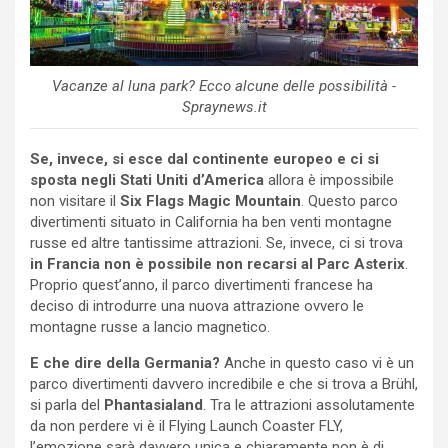
Vacanze al luna park? Ecco alcune delle possibilità -
Spraynews.it
Se, invece, si esce dal continente europeo e ci si
sposta negli Stati Uniti d’America
allora è impossibile
non visitare il
Six Flags Magic Mountain
. Questo parco
divertimenti situato in California ha ben venti montagne
russe ed altre tantissime attrazioni. Se, invece, ci si trova
in Francia non è possibile non recarsi al Parc Asterix
.
Proprio quest’anno, il parco divertimenti francese ha
deciso di introdurre una nuova attrazione ovvero le
montagne russe a lancio magnetico.
E che dire della Germania?
Anche in questo caso vi è un
parco divertimenti davvero incredibile e che si trova a Brühl,
si parla del
Phantasialand
. Tra le attrazioni assolutamente
da non perdere vi è il Flying Launch Coaster FLY,
l’emozione sarà davvero unica e chiaramente non è di