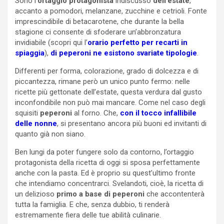
Sono l’
ortaggio protagonista
indiscusso
dell’estate
,
accanto a pomodori, melanzane, zucchine e cetrioli. Fonte
imprescindibile di betacarotene, che durante la bella
stagione ci consente di sfoderare un’abbronzatura
invidiabile (scopri qui l’
orario perfetto per recarti in
spiaggia
),
di peperoni ne esistono svariate tipologie
.
Differenti per forma, colorazione, grado di dolcezza e di
piccantezza, rimane però un unico punto fermo: nelle
ricette più gettonate dell’estate, questa verdura dal gusto
inconfondibile non può mai mancare. Come nel caso degli
squisiti
peperoni
al forno. Che,
con il tocco infallibile
delle nonne
, si presentano ancora più buoni ed invitanti di
quanto già non siano.
Ben lungi da poter fungere solo da contorno, l’ortaggio
protagonista della ricetta di oggi si sposa perfettamente
anche con la pasta. Ed è proprio su quest’ultimo fronte
che intendiamo concentrarci. Svelandoti, cioè, la ricetta di
un delizioso
primo a base di peperoni
che accontenterà
tutta la famiglia. E che, senza dubbio, ti renderà
estremamente fiera delle tue abilità culinarie.