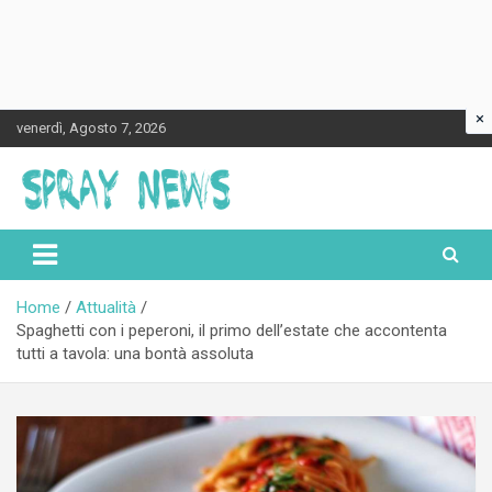
×
Skip
venerdì, Agosto 7, 2026
to
content
Spraynews.it
Home
Attualità
Spaghetti con i peperoni, il primo dell’estate che accontenta
tutti a tavola: una bontà assoluta