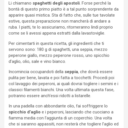
Li chiamano
spaghetti degli apostoli
. Forse perché la
bontà di questo primo piatto è a tal punto sorprendente da
apparire quasi mistica. Sta di fatto che, sulle tue tavolate
estive, questa preparazione non mancherà di andare a
ruba. I piatti, te lo assicuriamo, ritorneranno lindi proprio
come se li avessi appena estratti dalla lavastoviglie.
Per cimentarti in questa ricetta, gli ingredienti che ti
servono sono: 180 g di spaghetti, una seppia, mezzo
peperone giallo, mezzo peperone rosso, uno spicchio
d’aglio, olio, sale e vino bianco.
Incomincia occupandoti della
seppia
, che dovrà essere
pulita per bene, lavata e poi fatta a tocchetti. Procedi poi
col lavaggio dei peperoni, ai quali dovrai togliere i semini e i
classici filamenti bianchi. Una volta ultimata questa fase,
potranno essere anch’essi ridotti a listarelle.
In una padella con abbondante olio, fai soffriggere lo
spicchio d’aglio
e i peperoni, lasciando che cuociano a
fiamma media con l’aggiunta di un coperchio. Una volta
che si saranno appassiti, non resterà che togliere l’aglio ed