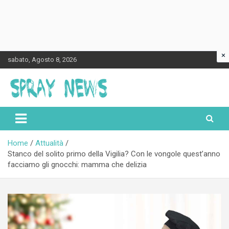
×
Skip
sabato, Agosto 8, 2026
to
content
Spraynews.it
Home
Attualità
Stanco del solito primo della Vigilia? Con le vongole quest’anno
facciamo gli gnocchi: mamma che delizia