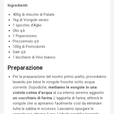
Ingredienti:
400g di chicche di Patate
1kg di Vongole veraci
1 spicchio d’Aglio
Olio q.b
1 Peperoncino
Prezzemolo q.b
100g di Pomodorini
Sale q.b
1 bicchiere di Vino bianco
Preparazione
Per la preparazione del nostro primo piatto, procediamo
lavando per bene le vongole fresche sotto acqua
corrente. Dopodiché,
mettiamo le vongole in una
ciotola colma d’acqua
al cui interno avremo aggiunto
un cucchiaio di farina
. L’aggiunta di farina, attirerà le
vongole che si apriranno facilmente così da eliminare
tutta la sabbia in eccesso. Lasciamo spurgare le