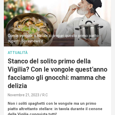
Con le vongole a Natale ci prepari questo primo piatto
super! - Spraynews.it
ATTUALITÀ
Stanco del solito primo della
Vigilia? Con le vongole quest’anno
facciamo gli gnocchi: mamma che
delizia
Novembre 21, 2023
R.C
Non i soliti spaghetti con le vongole ma un primo
piatto altrettanto stellare: in tavola durante il cenone
della Vigilia conquista tutti!