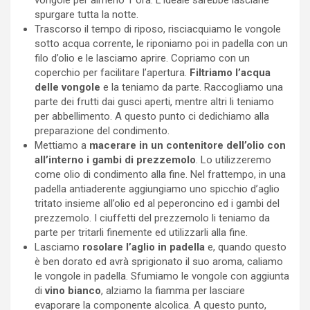
vongole per almeno 1 ora. L’ideale sarebbe lasciarle
spurgare tutta la notte.
Trascorso il tempo di riposo, risciacquiamo le vongole
sotto acqua corrente, le riponiamo poi in padella con un
filo d’olio e le lasciamo aprire. Copriamo con un
coperchio per facilitare l’apertura.
Filtriamo l’acqua
delle vongole
e la teniamo da parte. Raccogliamo una
parte dei frutti dai gusci aperti, mentre altri li teniamo
per abbellimento. A questo punto ci dedichiamo alla
preparazione del condimento.
Mettiamo a
macerare in un contenitore dell’olio con
all’interno i gambi di prezzemolo
. Lo utilizzeremo
come olio di condimento alla fine. Nel frattempo, in una
padella antiaderente aggiungiamo uno spicchio d’aglio
tritato insieme all’olio ed al peperoncino ed i gambi del
prezzemolo. I ciuffetti del prezzemolo li teniamo da
parte per tritarli finemente ed utilizzarli alla fine.
Lasciamo
rosolare l’aglio in padella
e, quando questo
è ben dorato ed avrà sprigionato il suo aroma, caliamo
le vongole in padella. Sfumiamo le vongole con aggiunta
di
vino bianco
, alziamo la fiamma per lasciare
evaporare la componente alcolica. A questo punto,