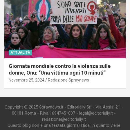
ATTUALITÀ
Giornata mondiale contro la violenza sulle
donne, Onu: “Una vittima ogni 10 minuti”
Novembre 25, 2024
Redazione Spraynews
Copyright © 2025 Spraynews.it - Editorially Srl - Via Assisi 21 -
00181 Roma - P.Iva 16947451007 - legal@editorially.it -
redazione@editorially.it
Questo blog non è una testata giornalistica, in quanto viene