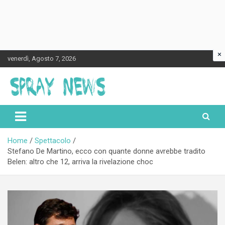
×
Skip
venerdì, Agosto 7, 2026
to
content
Spraynews.it
Home
Spettacolo
Stefano De Martino, ecco con quante donne avrebbe tradito
Belen: altro che 12, arriva la rivelazione choc