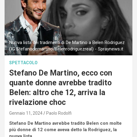
Nuova lista dei tradimenti di De Martino a Belen Rodriguez
(IG Stefanodemartino/Belenrodriguezreal) - Spraynews.it
SPETTACOLO
Stefano De Martino, ecco con
quante donne avrebbe tradito
Belen: altro che 12, arriva la
rivelazione choc
Gennaio 11, 2024
Paolo Rodolfi
Stefano De Martino avrebbe tradito Belen con molte
più donne di 12 come aveva detto la Rodriguez, la
nuova lista.