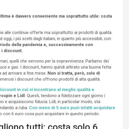
’ultima è davvero conveniente ma soprattutto utile: costa
zie alle continue offerte ma soprattutto ai prodotti di qualità.
 oggi, i più scelti dagli italiani, in quanto più accessibili, con
eriodo della pandemia e, successivamente con
 i discount.
mari, quelli che servono per la sopravvivenza. Parliamo dei
uce e gas. I discount, hanno quindi attirato una buona fetta
a ad arrivare a fine mese.
Non si tratta, però, solo di
merosi i discount che offrono prodotti di alta qualità.
scount in cui si incontrano al meglio qualità e
rospin e Lidl
. Questi, tendono a fidelizzare ogni giorno i
 e acquisiscono fiducia. Lidl, in particolar modo, sta
 andando a ruba.
Con meno di 5 euro puoi infatti acquistare
o con 6 euro cosa puoi acquistare in questo periodo.
gliono tutti: costa solo 6