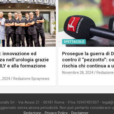
SPETTACOLO
c: innovazione ed
Prosegue la guerra di
a nell’urologia grazie
contro il “pezzotto”: c
ILY e alla formazione
rischia chi continua a 
Novembre 28, 2024
Redazione
, 2024
Redazione Spraynews
ially Srl - Via Assisi 21 - 00181 Roma - P.Iva 16947451007 - legal@edi
aggiornato senza alcuna periodicità. Non può pertanto considerarsi un 
Redazione
-
Privacy Policy
-
Disclaimer