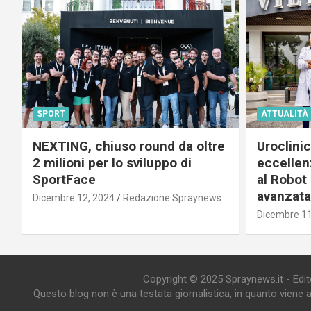
SPORT
ATTUALITÀ
NEXTING, chiuso round da oltre
Uroclini
2 milioni per lo sviluppo di
eccellenz
SportFace
al Robot 
avanzata
Dicembre 12, 2024
Redazione Spraynews
Dicembre 11
Copyright © 2025 Spraynews.it - Editor
Questo blog non è una testata giornalistica, in quanto viene 