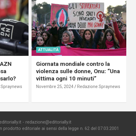
ATTUALITÀ
 DAZN
Giornata mondiale contro la
osa
violenza sulle donne, Onu: “Una
usarlo?
vittima ogni 10 minuti”
 Spraynews
Novembre 25, 2024
Redazione Spraynews
torially.it - redazione@editorially.it
prodotto editoriale ai sensi della legge n. 62 del 07.03.2001