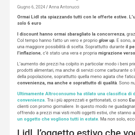
Giugno 6, 2024
Anna Antonucci
Ormai Lidl sta spiazzando tutti con le offerte estive. L
solo 6 euro
I discount hanno ormai sbaragliato la concorrenza
, gra
Col tempo hanno fatto un vero e proprio
glow up.
E sono, ad
una maggiore possibilità di scelta. Soprattutto durante
il p
l’inflazione
, c’è stato una vera e propria
migrazione verso
L’aumento dei prezzi ha colpito in particolar modo i beni pri
prodotti alimentari, ma anche di servizi come carburante o l
della popolazione, soprattutto quella meno agiata che fatic
convenienza, ma anche e soprattutto di qualità
. Sono nu
Ultimamente Altroconsumo ha stilato una classifica di di
convenienza.
Tra i più apprezzati e gettonatati, ci sono
Eu
clienti con promo giornaliere. In questo modo ne guadagnano
offrendo a prezzi mai visti molti oggetti estivi, che stanno
un oggetto che vogliono tutti in estate
. Ma non solo, ecc
Lidl, l’oggetto estivo che vo