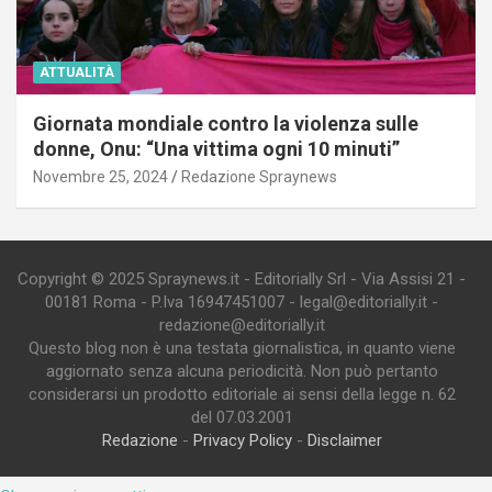
ATTUALITÀ
Giornata mondiale contro la violenza sulle
donne, Onu: “Una vittima ogni 10 minuti”
Novembre 25, 2024
Redazione Spraynews
Copyright © 2025 Spraynews.it - Editorially Srl - Via Assisi 21 -
00181 Roma - P.Iva 16947451007 - legal@editorially.it -
redazione@editorially.it
Questo blog non è una testata giornalistica, in quanto viene
aggiornato senza alcuna periodicità. Non può pertanto
considerarsi un prodotto editoriale ai sensi della legge n. 62
del 07.03.2001
Redazione
-
Privacy Policy
-
Disclaimer