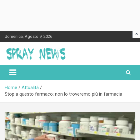
×
Skip
domenica, Agosto 9, 2026
to
content
Spraynews.it
Home
Attualità
Stop a questo farmaco: non lo troveremo più in farmacia