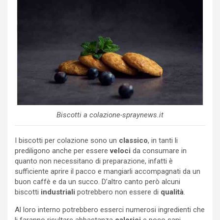
Biscotti a colazione-spraynews.it
I biscotti per colazione sono un
classico
, in tanti li
prediligono anche per essere
veloci
da consumare in
quanto non necessitano di preparazione, infatti è
sufficiente aprire il pacco e mangiarli accompagnati da un
buon caffè e da un succo. D’altro canto però alcuni
biscotti
industriali
potrebbero non essere di
qualità
.
Al loro interno potrebbero esserci numerosi ingredienti che
li faranno risultare abbastanza
calorici
e poco sani.