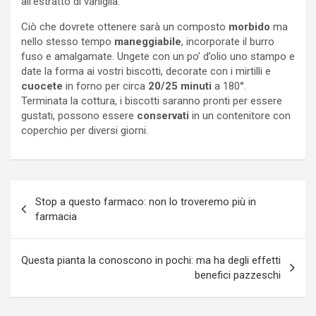
all’estratto di vaniglia.
Ciò che dovrete ottenere sarà un composto
morbido
ma
nello stesso tempo
maneggiabile
, incorporate il burro
fuso e amalgamate. Ungete con un po’ d’olio uno stampo e
date la forma ai vostri biscotti, decorate con i mirtilli e
cuocete
in forno per circa
20/25 minuti
a 180°.
Terminata la cottura, i biscotti saranno pronti per essere
gustati, possono essere
conservati
in un contenitore con
coperchio per diversi giorni.
Navigazione
Stop a questo farmaco: non lo troveremo più in
articoli
farmacia
Questa pianta la conoscono in pochi: ma ha degli effetti
benefici pazzeschi