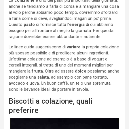
La
colazione
è uno dei pasti più importanti della giornata,
anche se tendiamo a farla di corsa e a mangiare una cosa
al volo perché abbiamo poco tempo, dovremmo sforzarci
a farla come si deve, svegliandoci magari un po’ prima.
Questo
pasto
ci fornisce tutta l’
energia
di cui abbiamo
bisogno per affrontare al meglio la giornata. Per questa
ragione dovrebbe essere abbondante e nutriente.
Le linee guida suggeriscono di
variare
la propria colazione
più spesso possibile e di prediligere alcuni ingredienti.
Un’ottima colazione ad esempio è a base di yogurt e
cereali integrali, si tratta di uno dei momenti migliori per
mangiare la
frutta
. Oltre ad essere
dolce
possiamo anche
sceglierne una
salata
, ad esempio con pane tostato,
avocado e uova. Un buon caffè, un tè o una spremuta,
sono le bevande ideali da portare in tavola.
Biscotti a colazione, quali
preferire