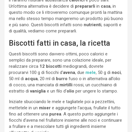
Un’ottima alternativa è decidere di
prepararli
in
casa
, in
questo modo ce li ritroveremo comunque pronti la mattina
ma nello stesso tempo mangeremo un prodotto più buono
e più sano. Questi biscotti infatti sono
nutrienti
, saporiti e
di qualità, vediamo come prepararli.
Biscotti fatti in casa, la ricetta
Questi biscotti sono davvero ottimi, poco calorici e
semplici da preparare, sono una colazione ideale, per
realizzare circa
12
biscotti
mediograndi, dovrete
procurarvi 100 g di fiocchi d’
avena
, due
mele
, 50 g di
noci
,
50 ml di
acqua
, 20 ml di
burro
fuso o in alternativa all’olio
di cocco, una manciata di
mirtilli
rossi, un cucchiaino di
estratto di
vaniglia
e un filo d’
olio
per ungere lo stampo.
Iniziate sbucciando le mele e tagliatele poi a pezzettini,
mettetele in un
mixer
e aggiungete l’acqua, frullate il tutto
fino ad ottenere una
purea
. A questo punto aggiungete i
fiocchi d’avena nel frullatore insieme alle noci e continuare
a frullare e a mescolare tutti gli ingredienti insieme