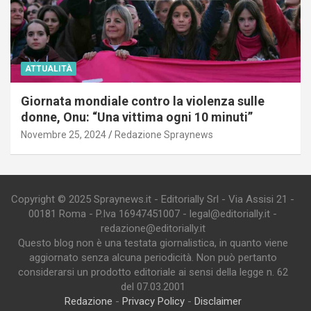
ATTUALITÀ
Giornata mondiale contro la violenza sulle
donne, Onu: “Una vittima ogni 10 minuti”
Novembre 25, 2024
Redazione Spraynews
Copyright © 2025 Spraynews.it - Editorially Srl - Via Assisi 21 -
00181 Roma - P.Iva 16947451007 - legal@editorially.it -
redazione@editorially.it
Questo blog non è una testata giornalistica, in quanto viene
aggiornato senza alcuna periodicità. Non può pertanto
considerarsi un prodotto editoriale ai sensi della legge n. 62
del 07.03.2001
Redazione
-
Privacy Policy
-
Disclaimer