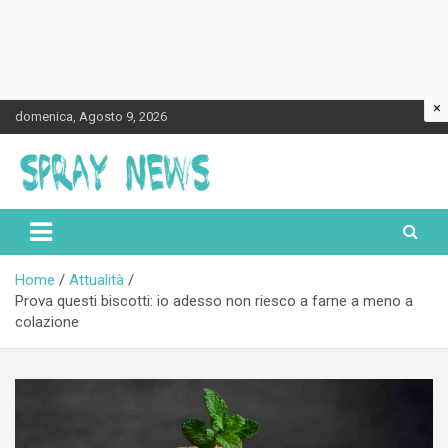
×
Skip
domenica, Agosto 9, 2026
to
content
Spraynews.it
Home
Attualità
Prova questi biscotti: io adesso non riesco a farne a meno a
colazione