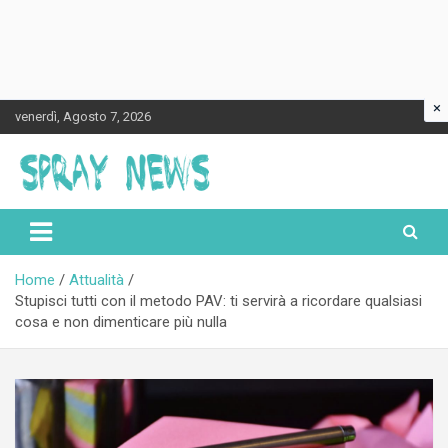
×
Skip
venerdì, Agosto 7, 2026
to
content
Spraynews.it
Home
Attualità
Stupisci tutti con il metodo PAV: ti servirà a ricordare qualsiasi
cosa e non dimenticare più nulla