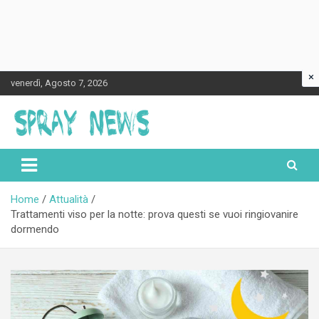
×
Skip
venerdì, Agosto 7, 2026
to
content
Spraynews.it
Home
Attualità
Trattamenti viso per la notte: prova questi se vuoi ringiovanire
dormendo