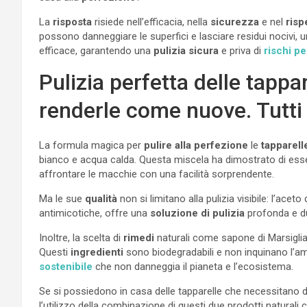
La
risposta
risiede nell’efficacia, nella
sicurezza
e nel
risp
possono danneggiare le superfici e lasciare residui nocivi, u
efficace, garantendo una
pulizia sicura
e priva di
rischi pe
Pulizia perfetta delle tappa
renderle come nuove. Tutti i
La formula magica per
pulire alla perfezione
le
tapparell
bianco e acqua calda. Questa miscela ha dimostrato di es
affrontare le macchie con una facilità sorprendente.
Ma le sue
qualità
non si limitano alla pulizia visibile: l’acet
antimicotiche, offre una
soluzione di pulizia
profonda e du
Inoltre, la scelta di
rimedi
naturali come sapone di Marsiglia 
Questi
ingredienti
sono biodegradabili e non inquinano l’a
sostenibile
che non danneggia il pianeta e l’ecosistema.
Se si possiedono in casa delle tapparelle che necessitano di
l’utilizzo della combinazione di questi due prodotti naturali