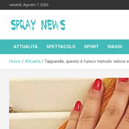
Skip
venerdì, Agosto 7, 2026
to
content
Spraynews.it
ATTUALITÀ
SPETTACOLO
SPORT
VIAGGI
Home
Attualità
Tapparelle, questo è l’unico metodo veloce ed