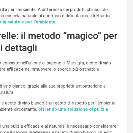
etto
per l’ambiente. A differenza dei prodotti chimici che
na miscela naturale al contrario è delicata ma altrettanto
r la salute e per l’ambiente
.
relle: il metodo “magico” per
 dettagli
e
consiste nell’unione di sapone di Marsiglia, aceto di vino
sere
efficace
nel rimuovere lo sporco più ostinato e
o di vino bianco, grazie alle sue proprietà antibatteriche e
ratura.
e aceto di vino bianco è un gesto di rispetto per l’ambiente.
mbiente circostante,
offrendo una soluzione di pulizia
 una pulizia efficace e al naturale, è necessario considerare
 come il sapone di Marsiglia e l’aceto di vino bianco. Questo