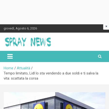
×
Skip
giovedì, Agosto 6, 2026
to
content
Spraynews.it
Home
Attualità
Tempo limitato, Lidl lo sta vendendo a due soldi e ti salva la
vita: scattata la corsa