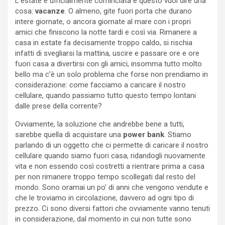
L’estate è ufficialmente cominciata e questo vuol dire una
cosa:
vacanze
. O almeno, gite fuori porta che durano
intere giornate, o ancora giornate al mare con i propri
amici che finiscono la notte tardi e così via. Rimanere a
casa in estate fa decisamente troppo caldo, si rischia
infatti di svegliarsi la mattina, uscire e passare ore e ore
fuori casa a divertirsi con gli amici, insomma tutto molto
bello ma c’è un solo problema che forse non prendiamo in
considerazione: come facciamo a caricare il nostro
cellulare, quando passiamo tutto questo tempo lontani
dalle prese della corrente?
Ovviamente, la soluzione che andrebbe bene a tutti,
sarebbe quella di acquistare una
power bank
. Stiamo
parlando di un oggetto che ci permette di caricare il nostro
cellulare quando siamo fuori casa, ridandogli nuovamente
vita e non essendo così costretti a rientrare prima a casa
per non rimanere troppo tempo scollegati dal resto del
mondo. Sono oramai un po’ di anni che vengono vendute e
che le troviamo in circolazione, davvero ad ogni tipo di
prezzo. Ci sono diversi fattori che ovviamente vanno tenuti
in considerazione, dal momento in cui non tutte sono