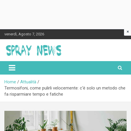
×
Skip
venerdì, Agosto 7, 2026
to
content
Spraynews.it
Home
Attualità
Termosifoni, come pulirli velocemente: c’è solo un metodo che
fa risparmiare tempo e fatiche