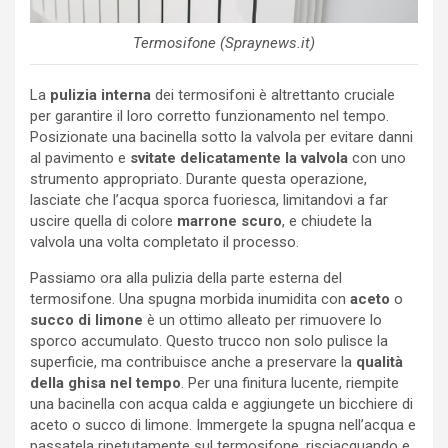
Termosifone (Spraynews.it)
La
pulizia interna
dei termosifoni è altrettanto cruciale
per garantire il loro corretto funzionamento nel tempo.
Posizionate una bacinella sotto la valvola per evitare danni
al pavimento e
svitate delicatamente la valvola
con uno
strumento appropriato. Durante questa operazione,
lasciate che l’acqua sporca fuoriesca, limitandovi a far
uscire quella di colore
marrone scuro
, e chiudete la
valvola una volta completato il processo.
Passiamo ora alla pulizia della parte esterna del
termosifone. Una spugna morbida inumidita con
aceto
o
succo di limone
è un ottimo alleato per rimuovere lo
sporco accumulato. Questo trucco non solo pulisce la
superficie, ma contribuisce anche a preservare la
qualità
della ghisa nel tempo
. Per una finitura lucente, riempite
una bacinella con acqua calda e aggiungete un bicchiere di
aceto o succo di limone. Immergete la spugna nell’acqua e
passatela ripetutamente sul termosifone, risciacquando e