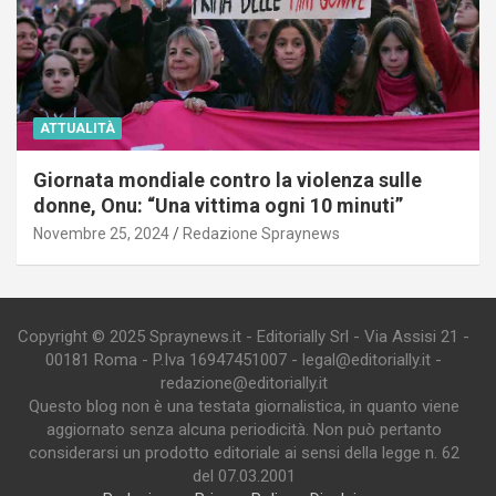
ATTUALITÀ
Giornata mondiale contro la violenza sulle
donne, Onu: “Una vittima ogni 10 minuti”
Novembre 25, 2024
Redazione Spraynews
Copyright © 2025 Spraynews.it - Editorially Srl - Via Assisi 21 -
00181 Roma - P.Iva 16947451007 - legal@editorially.it -
redazione@editorially.it
Questo blog non è una testata giornalistica, in quanto viene
aggiornato senza alcuna periodicità. Non può pertanto
considerarsi un prodotto editoriale ai sensi della legge n. 62
del 07.03.2001