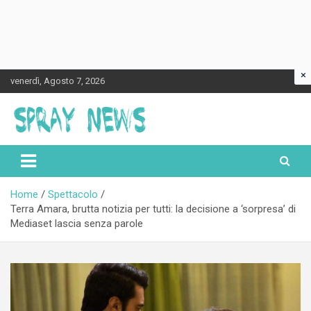
×
Skip
venerdì, Agosto 7, 2026
to
content
Spraynews.it
Home
Spettacolo
Terra Amara, brutta notizia per tutti: la decisione a ‘sorpresa’ di
Mediaset lascia senza parole