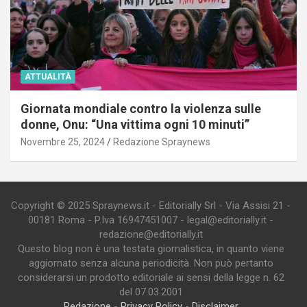
ATTUALITÀ
Giornata mondiale contro la violenza sulle
donne, Onu: “Una vittima ogni 10 minuti”
Novembre 25, 2024
Redazione Spraynews
Copyright © 2025 Spraynews.it - Editorially Srl - Via Assisi 21 -
00181 Roma - P.Iva 16947451007 - legal@editorially.it -
redazione@editorially.it
Questo blog non è una testata giornalistica, in quanto viene
aggiornato senza alcuna periodicità. Non può pertanto
considerarsi un prodotto editoriale ai sensi della legge n. 62
del 07.03.2001
Redazione
-
Privacy Policy
-
Disclaimer