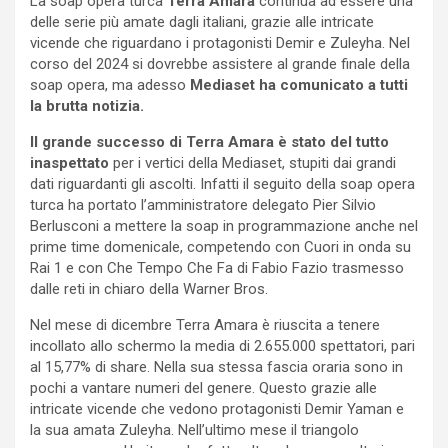
La soap opera turca
Terra Amara
continua ad essere una
delle serie più amate dagli italiani, grazie alle intricate
vicende che riguardano i protagonisti Demir e Zuleyha. Nel
corso del 2024 si dovrebbe assistere al grande finale della
soap opera, ma adesso
Mediaset ha comunicato a tutti
la brutta notizia.
Il grande successo di Terra Amara è stato del tutto
inaspettato
per i vertici della Mediaset, stupiti dai grandi
dati riguardanti gli ascolti. Infatti il seguito della soap opera
turca ha portato l’amministratore delegato Pier Silvio
Berlusconi a mettere la soap in programmazione anche nel
prime time domenicale, competendo con Cuori in onda su
Rai 1 e con Che Tempo Che Fa di Fabio Fazio trasmesso
dalle reti in chiaro della Warner Bros.
Nel mese di dicembre Terra Amara è riuscita a tenere
incollato allo schermo la media di
2.655.000 spettatori, pari
al 15,77% di share. Nella sua stessa fascia oraria sono in
pochi a vantare numeri del genere. Questo grazie alle
intricate vicende che vedono protagonisti Demir Yaman e
la sua amata Zuleyha. Nell’ultimo mese il triangolo