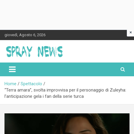
×
Skip
giovedì, Agosto 6, 2026
to
content
Spraynews.it
Home
Spettacolo
“Terra amara”, svolta improvvisa per il personaggio di Zuleyha:
l’anticipazione gela i fan della serie turca