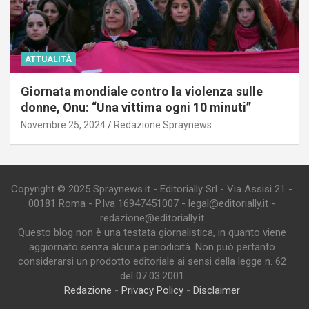
ATTUALITÀ
Giornata mondiale contro la violenza sulle
donne, Onu: “Una vittima ogni 10 minuti”
Novembre 25, 2024
Redazione Spraynews
Copyright © 2025 Spraynews.it - Editorially Srl - Via Assisi 21 -
00181 Roma - P.Iva 16947451007 - legal@editorially.it -
redazione@editorially.it
Questo blog non è una testata giornalistica, in quanto viene
aggiornato senza alcuna periodicità. Non può pertanto
considerarsi un prodotto editoriale ai sensi della legge n. 62
del 07.03.2001
Redazione
-
Privacy Policy
-
Disclaimer