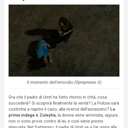
Il momento dell’omicidio (Spraynews.it)
Ora che il padre di Umit ha fatto ritorno in città, cosa
succederà? Si scoprirà finalmente la verità? La Polizia sarà
costretta a riaprire il caso, alla ricerca dell’assassino?
La
prima indaga è Zuleyha
, la donna viene arrestata, eppure,
non ci sono prove contro di lei, e così viene presto
rilasciata. Nel frattempo, il padre di Umit va a far visita alla