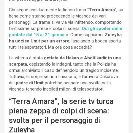
Chi segue assiduamente la fiction turca “
Terra Amara
”, sa
bene come stanno procedendo le vicende dei vari
personaggi. La trama si va via via infittendo, comportando
tantissime sorprese e colpi di scena.
Qui gli spoiler delle
puntate dal 15 al 21 gennaio
. Come sappiamo,
Zuleyha
ha ucciso Umit per un errore
, lasciando a bocca aperta
tutti i telespettatori. Ma ora cosa accadrà?
La vittima è stata
gettata da Hakan e Abdülkadir in una
scarpata
, depistando le indagini, tanto che la Polizia ha
ormai archiviato il caso definendolo un tragico incidente.
Tuttavia, le sorprese non finiscono, e l’arrivo a Cukurova
del
padre di Umit
potrebbe segnare una svolta nella
vicenda, tenendo incollati milioni di telespettatori.
“Terra Amara”, la serie tv turca
piena zeppa di colpi di scena:
svolta per il personaggio di
Zuleyha