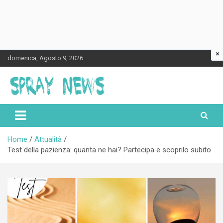
×
Skip
domenica, Agosto 9, 2026
to
content
Spraynews.it
Home
Attualità
Test della pazienza: quanta ne hai? Partecipa e scoprilo subito