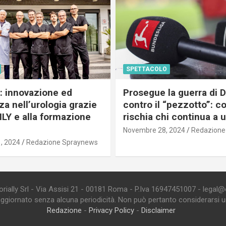
SPETTACOLO
c: innovazione ed
Prosegue la guerra di
a nell’urologia grazie
contro il “pezzotto”: c
ILY e alla formazione
rischia chi continua a 
Novembre 28, 2024
Redazione
, 2024
Redazione Spraynews
ially Srl - Via Assisi 21 - 00181 Roma - P.Iva 16947451007 - legal@edi
aggiornato senza alcuna periodicità. Non può pertanto considerarsi un 
Redazione
-
Privacy Policy
-
Disclaimer