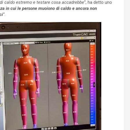
i di caldo estremo e testare cosa accadrebbe
“, ha detto uno
nza in cui le persone muoiono di caldo e ancora non
ci
“
.