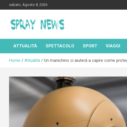
Skip
sabato, Agosto 8, 2026
to
content
Spraynews.it
ATTUALITÀ
SPETTACOLO
SPORT
VIAGGI
Home
Attualità
Un manichino ci aiuterà a capire come prote