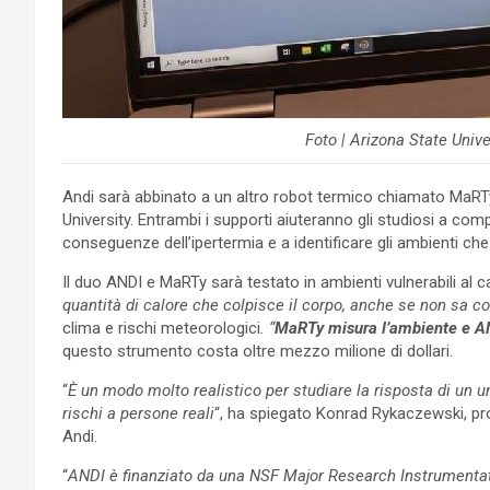
Foto | Arizona State Univ
Andi sarà abbinato a un altro robot termico chiamato MaRT
University. Entrambi i supporti aiuteranno gli studiosi a c
conseguenze dell’ipertermia e a identificare gli ambienti ch
Il duo ANDI e MaRTy sarà testato in ambienti vulnerabili al ca
quantità di calore che colpisce il corpo, anche se non sa co
clima e rischi meteorologici
. “
MaRTy misura l’ambiente e AN
questo strumento costa oltre mezzo milione di dollari.
“
È un modo molto realistico per studiare la risposta di un 
rischi a persone reali
“, ha spiegato Konrad Rykaczewski, pro
Andi.
“
ANDI è finanziato da una NSF Major Research Instrumentat