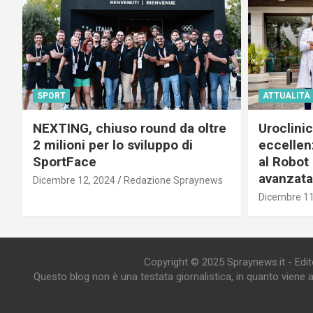
SPORT
ATTUALITÀ
NEXTING, chiuso round da oltre
Uroclini
2 milioni per lo sviluppo di
eccellenz
SportFace
al Robot 
avanzata
Dicembre 12, 2024
Redazione Spraynews
Dicembre 11
Copyright © 2025 Spraynews.it - Editor
Questo blog non è una testata giornalistica, in quanto viene 