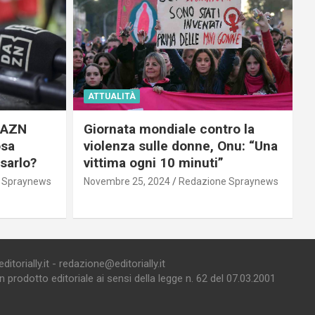
ATTUALITÀ
 DAZN
Giornata mondiale contro la
osa
violenza sulle donne, Onu: “Una
usarlo?
vittima ogni 10 minuti”
 Spraynews
Novembre 25, 2024
Redazione Spraynews
torially.it - redazione@editorially.it
prodotto editoriale ai sensi della legge n. 62 del 07.03.2001