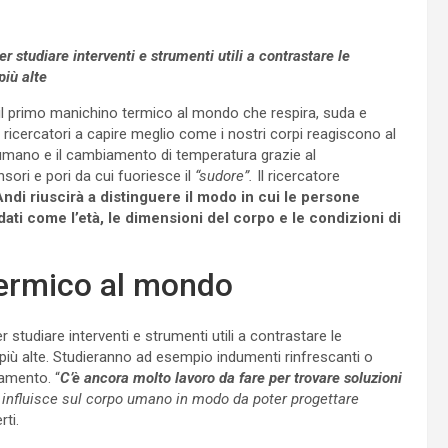
per studiare interventi e strumenti utili a contrastare le
iù alte
 il primo manichino termico al mondo che respira, suda e
i ricercatori a capire meglio come i nostri corpi reagiscono al
o umano e il cambiamento di temperatura grazie al
sori e pori da cui fuoriesce il
“sudore”.
Il ricercatore
di riuscirà a distinguere il modo in cui le persone
dati come l’età, le dimensioni del corpo e le condizioni di
termico al mondo
er studiare interventi e strumenti utili a contrastare le
iù alte. Studieranno ad esempio indumenti rinfrescanti o
damento. “
C’è ancora molto lavoro da fare per trovare soluzioni
 influisce sul corpo umano in modo da poter progettare
rti.