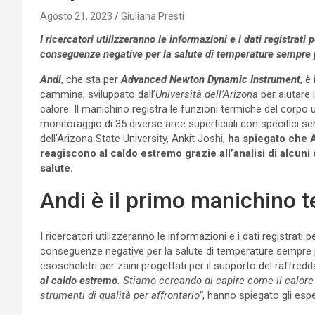
Agosto 21, 2023
Giuliana Presti
I ricercatori utilizzeranno le informazioni e i dati registrati 
conseguenze negative
per la salute
di temperature sempre p
Andi
, che sta per
Advanced Newton Dynamic Instrument
, è
cammina, sviluppato dall’
Università dell’Arizona
per aiutare 
calore. Il manichino registra le funzioni termiche del corp
monitoraggio di 35 diverse aree superficiali con specifici sen
dell’Arizona State University, Ankit Joshi,
ha spiegato che An
reagiscono al caldo estremo grazie all’analisi di alcuni 
salute.
Andi è il primo manichino 
I ricercatori utilizzeranno le informazioni e i dati registrati p
conseguenze negative per la salute di temperature sempre p
esoscheletri per zaini progettati per il supporto del raffred
al caldo estremo
. Stiamo cercando di capire come il calore
strumenti di qualità per affrontarlo”
, hanno spiegato gli espe