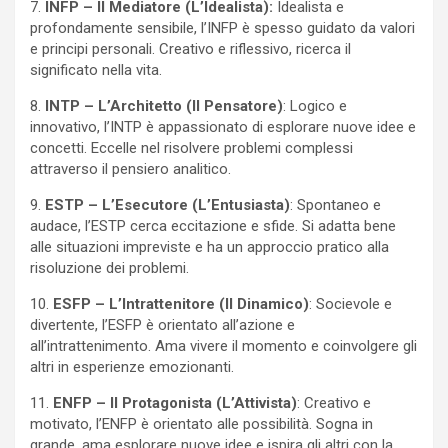
7.
INFP – Il Mediatore (L’Idealista):
Idealista e
profondamente sensibile, l’INFP è spesso guidato da valori
e principi personali. Creativo e riflessivo, ricerca il
significato nella vita.
8.
INTP – L’Architetto (Il Pensatore)
: Logico e
innovativo, l’INTP è appassionato di esplorare nuove idee e
concetti. Eccelle nel risolvere problemi complessi
attraverso il pensiero analitico.
9.
ESTP – L’Esecutore (L’Entusiasta)
: Spontaneo e
audace, l’ESTP cerca eccitazione e sfide. Si adatta bene
alle situazioni impreviste e ha un approccio pratico alla
risoluzione dei problemi.
10.
ESFP – L’Intrattenitore (Il Dinamico)
: Socievole e
divertente, l’ESFP è orientato all’azione e
all’intrattenimento. Ama vivere il momento e coinvolgere gli
altri in esperienze emozionanti.
11.
ENFP – Il Protagonista (L’Attivista)
: Creativo e
motivato, l’ENFP è orientato alle possibilità. Sogna in
grande, ama esplorare nuove idee e ispira gli altri con la