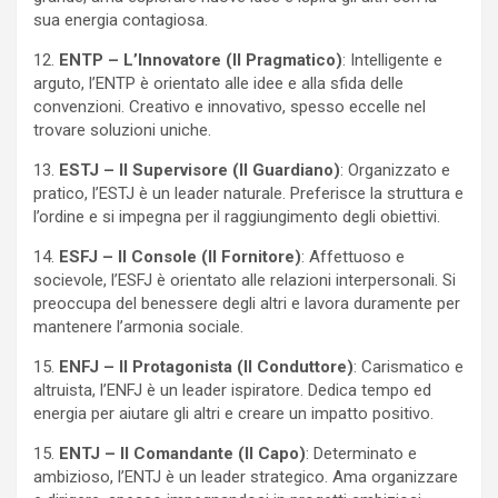
sua energia contagiosa.
12.
ENTP – L’Innovatore (Il Pragmatico)
: Intelligente e
arguto, l’ENTP è orientato alle idee e alla sfida delle
convenzioni. Creativo e innovativo, spesso eccelle nel
trovare soluzioni uniche.
13.
ESTJ – Il Supervisore (Il Guardiano)
: Organizzato e
pratico, l’ESTJ è un leader naturale. Preferisce la struttura e
l’ordine e si impegna per il raggiungimento degli obiettivi.
14.
ESFJ – Il Console (Il Fornitore)
: Affettuoso e
socievole, l’ESFJ è orientato alle relazioni interpersonali. Si
preoccupa del benessere degli altri e lavora duramente per
mantenere l’armonia sociale.
15.
ENFJ – Il Protagonista (Il Conduttore)
: Carismatico e
altruista, l’ENFJ è un leader ispiratore. Dedica tempo ed
energia per aiutare gli altri e creare un impatto positivo.
15.
ENTJ – Il Comandante (Il Capo)
: Determinato e
ambizioso, l’ENTJ è un leader strategico. Ama organizzare