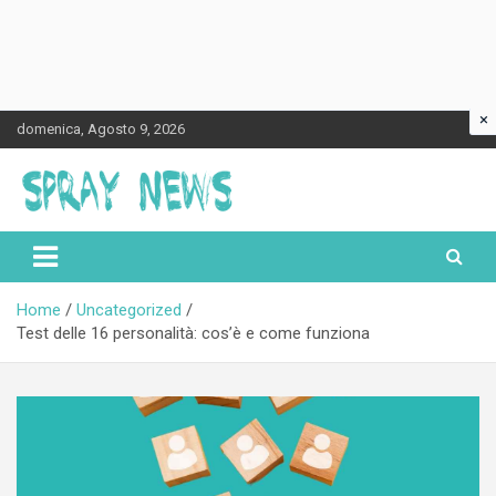
×
Skip
domenica, Agosto 9, 2026
to
content
Spraynews.it
Home
Uncategorized
Test delle 16 personalità: cos’è e come funziona