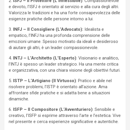
2.
ISFJ – Il Protettore (L’Inflessibile)
: Compassionevole
e devoto, l’ISFJ è orientato al servizio e alla cura degli altri.
Valorizza le tradizioni e ha una forte consapevolezza delle
esigenze pratiche delle persone intorno a lui.
3.
INFJ – Il Consigliere (L’Advocato):
Idealista e
empatico, l’INFJ ha una profonda comprensione delle
emozioni umane. Spesso motivato da ideali e desideroso
di aiutare gli altri, è un leader compassionevole.
4.
INTJ – L’Architetto (L’Esperto)
: Visionario e analitico,
l’INTJ è spesso un leader strategico. Ha una mente critica
e organizzativa, con una chiara visione degli obiettivi futuri.
5.
ISTP – L’Artigiano (Il Virtuoso)
: Pratico e abile nel
risolvere problemi, l’ISTP è orientato all’azione. Ama
affrontare sfide pratiche e si adatta bene a situazioni
dinamiche.
6.
ISFP – Il Compositore (L’Avventuriero)
: Sensibile e
creativo, l’ISFP si esprime attraverso l’arte e l’estetica. Vive
nel presente e cerca esperienze significative e autentiche.