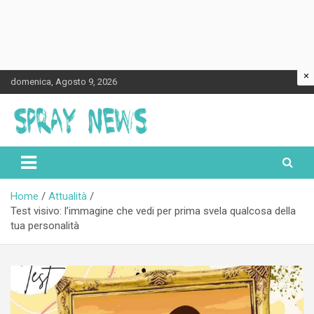
×
Skip
domenica, Agosto 9, 2026
to
content
Spraynews.it
Home
Attualità
Test visivo: l’immagine che vedi per prima svela qualcosa della
tua personalità