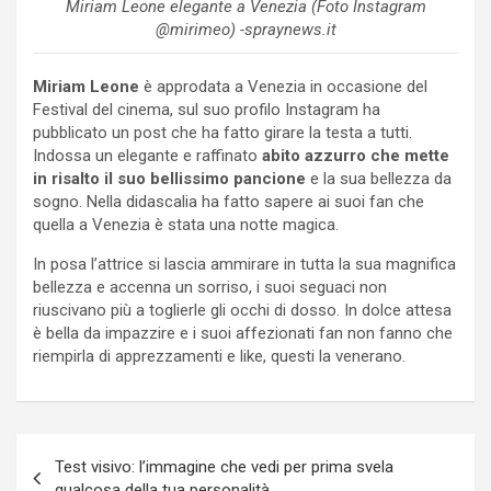
Miriam Leone elegante a Venezia (Foto Instagram
@mirimeo) -spraynews.it
Miriam Leone
è approdata a Venezia in occasione del
Festival del cinema, sul suo profilo Instagram ha
pubblicato un post che ha fatto girare la testa a tutti.
Indossa un elegante e raffinato
abito azzurro
che mette
in risalto il suo bellissimo
pancione
e la sua bellezza da
sogno. Nella didascalia ha fatto sapere ai suoi fan che
quella a Venezia è stata una notte magica.
In posa l’attrice si lascia ammirare in tutta la sua magnifica
bellezza e accenna un sorriso, i suoi seguaci non
riuscivano più a toglierle gli occhi di dosso. In dolce attesa
è bella da impazzire e i suoi affezionati fan non fanno che
riempirla di apprezzamenti e like, questi la venerano.
Navigazione
Test visivo: l’immagine che vedi per prima svela
articoli
qualcosa della tua personalità