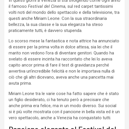
In questi giorni a Venezia si sta svolgendo come ogni anno
il famoso
Festival del Cinema,
sul red carpet tantissimi
volti noti del mondo dello spettacolo e della televisione, tra
questi anche Miriam Leone. Con la sua straordinaria
bellezza, la sua classe e la sua eleganza ha steso
praticamente tutti, è davvero stupenda.
Lo scorso mese la fantastica e nota attrice ha annunciato
di essere per la prima volta in dolce attesa, sia lei che il
marito non vedono l’ora di diventare genitori. Quando ha
svelato di essere incinta ha raccontato che lei lo aveva
capito ancor prima di fare il test di gravidanza perché
avvertiva un’incredibile felicità e non le importava nulla di
ciò che gli altri dicevano, aveva anche una pancetta mai
avuta prima.
Miriam Leone tra le varie cose ha fatto sapere che è stato
un figlio desiderato, ci ha tenuto però a precisare che
anche prima era felice, ma in un modo diverso. Sui social
si è più volte mostrata con il pancione in bella vista ed è un
vero spettacolo, anche a Venezia ha conquistato tutti.