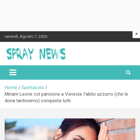
×
Skip
venerdì, Agosto 7, 2026
to
content
Spraynews.it
Home
Spettacolo
Miriam Leone col pancione a Venezia: l’abito azzurro (che le
dona tantissimo) conquista tutti