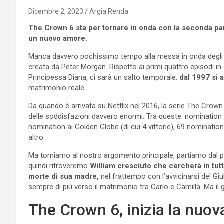
Dicembre 2, 2023
Argia Renda
The Crown 6 sta per tornare in onda con la seconda part
un nuovo amore.
Manca davvero pochissimo tempo alla messa in onda degli ult
creata da Peter Morgan. Rispetto ai primi quattro episodi in c
Principessa Diana, ci sarà un salto temporale:
dal 1997 si a
matrimonio reale.
Da quando è arrivata su Netflix nel 2016, la serie The Crown
delle soddisfazioni davvero enormi. Tra queste: nomination
nomination ai Golden Globe (di cui 4 vittorie), 69 nomination
altro.
Ma torniamo al nostro argomento principale, partiamo dal pr
quindi ritroveremo
William cresciuto che cercherà in tutti
morte di sua madre,
nel frattempo con l’avvicinarsi del Giu
sempre di più verso il matrimonio tra Carlo e Camilla. Ma i
The Crown 6, inizia la nuova