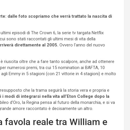
e: dalle foto scopriamo che verrà trattato la nascita di
imi episodi di The Crown 6, la serie tv targata Netflix
ui sono stati raccontati gli ultimi mesi di vita della
rriverà direttamente al 2005.
Ovvero l’anno del nuovo
 è riuscita oltre che a fare tanto scalpore, anche ad ottenere
 per numerosi premi, tra cui 15 nomination ai BAFTA, 10
 agli Emmy in 5 stagioni (con 21 vittorie in 4 stagioni) e molto
esupposto che la trama seguirà la storia vera e propria e
 i modi di integrarsi nella vita all’Eton College dopo la
bileo d’Oro, la Regina pensa al futuro della monarchia, e si va
l grande amore raccontato è decisamente un altro.
 favola reale tra William e