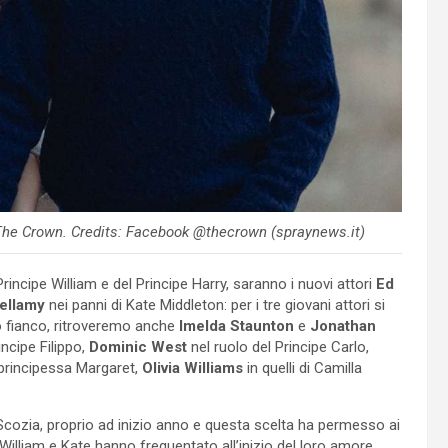
n The Crown. Credits: Facebook @thecrown (spraynews.it)
rincipe William e del Principe Harry, saranno i nuovi attori
Ed
ellamy
nei panni di Kate Middleton: per i tre giovani attori si
ro fianco, ritroveremo anche
Imelda Staunton
e
Jonathan
incipe Filippo,
Dominic West
nel ruolo del Principe Carlo,
a principessa Margaret,
Olivia Williams
in quelli di Camilla
in Scozia, proprio ad inizio anno e questa scelta ha permesso ai
 William e Kate hanno frequentato all’inizio del loro amore.