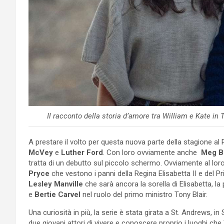
Il racconto della storia d’amore tra William e Kate i
A prestare il volto per questa nuova parte della stagione al P
McVey
e
Luther Ford
. Con loro ovviamente anche
Meg B
tratta di un debutto sul piccolo schermo. Ovviamente al lo
Pryce
che vestono i panni della Regina Elisabetta II e del Pr
Lesley Manville
che sarà ancora la sorella di Elisabetta, l
e
Bertie Carvel
nel ruolo del primo ministro Tony Blair.
Una curiosità in più, la serie è stata girata a St. Andrews, 
due giovani attori di vivere e conoscere proprio i luoghi che