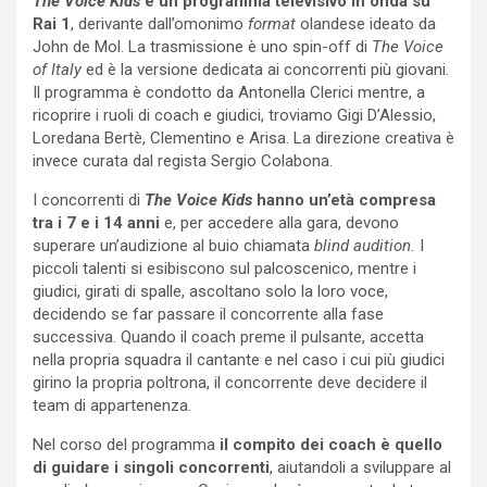
The Voice Kids
è un programma televisivo in onda su
Rai 1
, derivante dall’omonimo
format
olandese ideato da
John de Mol. La trasmissione è uno spin-off di
The Voice
of Italy
ed è la versione dedicata ai concorrenti più giovani.
Il programma è condotto da Antonella Clerici mentre, a
ricoprire i ruoli di coach e giudici, troviamo Gigi D’Alessio,
Loredana Bertè, Clementino e Arisa. La direzione creativa è
invece curata dal regista Sergio Colabona.
I concorrenti di
The Voice Kids
hanno un’età compresa
tra i 7 e i 14 anni
e, per accedere alla gara, devono
superare un’audizione al buio chiamata
blind audition.
I
piccoli talenti si esibiscono sul palcoscenico, mentre i
giudici, girati di spalle, ascoltano solo la loro voce,
decidendo se far passare il concorrente alla fase
successiva. Quando il coach preme il pulsante, accetta
nella propria squadra il cantante e nel caso i cui più giudici
girino la propria poltrona, il concorrente deve decidere il
team di appartenenza.
Nel corso del programma
il compito dei coach è quello
di guidare i singoli concorrenti
, aiutandoli a sviluppare al