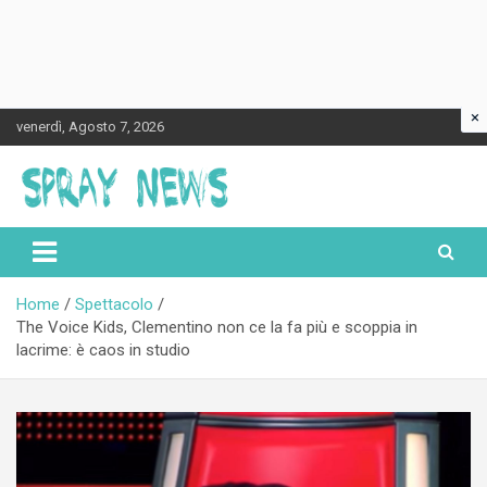
×
Skip
venerdì, Agosto 7, 2026
to
content
Spraynews.it
Home
Spettacolo
The Voice Kids, Clementino non ce la fa più e scoppia in
lacrime: è caos in studio