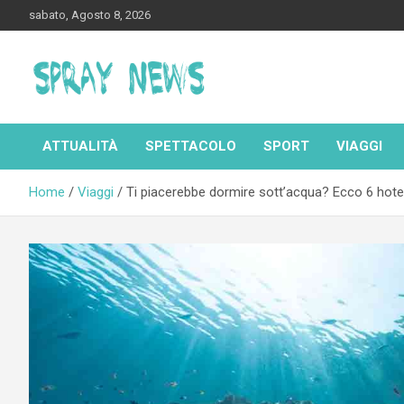
Skip
sabato, Agosto 8, 2026
to
content
Spraynews.it
ATTUALITÀ
SPETTACOLO
SPORT
VIAGGI
Home
Viaggi
Ti piacerebbe dormire sott’acqua? Ecco 6 hotel 