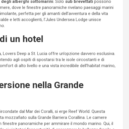
 degli alberghi sottomarini
. Solo
sub brevettati
possono
amere, dove le finestre panoramiche rivelano paesaggi marini
olante, perfetta per gli amanti dell’avventura e della vita
de e letti accoglienti, l’Jules Undersea Lodge unisce
no.
di un hotel
 Lovers Deep a St. Lucia offre un’opzione davvero esclusiva.
endo agli ospiti di spostarsi tra le isole circostanti e di
fort di alto livello e una vista incredibile dell’habitat marino,
ersione nella Grande
circondate dal Mar dei Coralli, si erge Reef World. Questa
sta mozzafiato sulla Grande Barriera Corallina. Le camere
n finestre panoramiche per ammirare il mondo marino. Qui, il