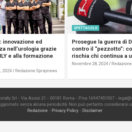
SPETTACOLO
c: innovazione ed
Prosegue la guerra di
a nell’urologia grazie
contro il “pezzotto”: c
ILY e alla formazione
rischia chi continua a 
Novembre 28, 2024
Redazione
, 2024
Redazione Spraynews
ially Srl - Via Assisi 21 - 00181 Roma - P.Iva 16947451007 - legal@edi
aggiornato senza alcuna periodicità. Non può pertanto considerarsi un 
Redazione
-
Privacy Policy
-
Disclaimer