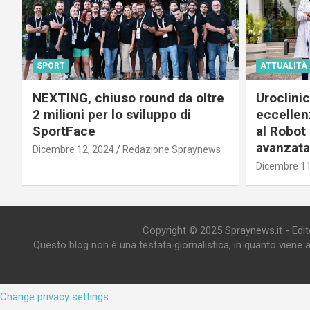
SPORT
ATTUALITÀ
NEXTING, chiuso round da oltre
Uroclini
2 milioni per lo sviluppo di
eccellenz
SportFace
al Robot 
avanzata
Dicembre 12, 2024
Redazione Spraynews
Dicembre 11
Copyright © 2025 Spraynews.it - Editor
Questo blog non è una testata giornalistica, in quanto viene 
Change privacy settings