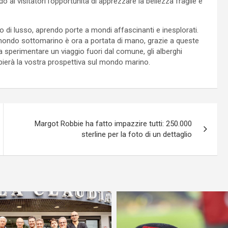
do ai visitatori l’opportunità di apprezzare la bellezza fragile e
io di lusso, aprendo porte a mondi affascinanti e inesplorati.
el mondo sottomarino è ora a portata di mano, grazie a queste
i a sperimentare un viaggio fuori dal comune, gli alberghi
ierà la vostra prospettiva sul mondo marino.
Margot Robbie ha fatto impazzire tutti: 250.000
sterline per la foto di un dettaglio