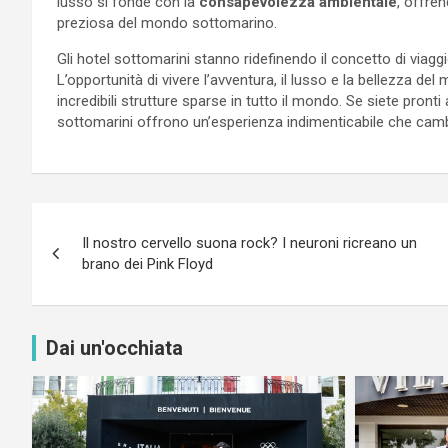
lusso si fonde con la
consapevolezza ambientale
, offren
preziosa del mondo sottomarino.
Gli hotel sottomarini stanno ridefinendo il concetto di viagg
L’opportunità di vivere l’avventura, il lusso e la bellezza d
incredibili strutture sparse in tutto il mondo. Se siete pront
sottomarini offrono un’esperienza indimenticabile che camb
Navigazione
Il nostro cervello suona rock? I neuroni ricreano un
articoli
brano dei Pink Floyd
Dai un'occhiata