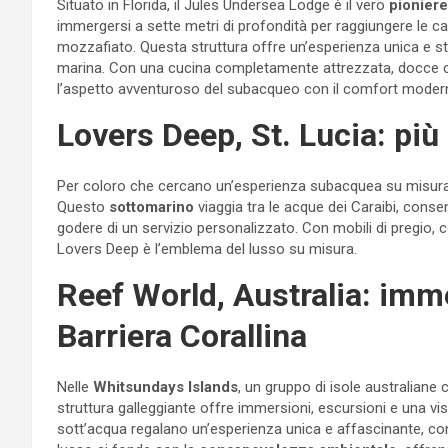
Situato in Florida, il Jules Undersea Lodge è il vero
pioniere
immergersi a sette metri di profondità per raggiungere le c
mozzafiato. Questa struttura offre un’esperienza unica e stim
marina. Con una cucina completamente attrezzata, docce cal
l’aspetto avventuroso del subacqueo con il comfort moder
Lovers Deep, St. Lucia: più 
Per coloro che cercano un’esperienza subacquea su misura,
Questo
sottomarino
viaggia tra le acque dei Caraibi, consent
godere di un servizio personalizzato. Con mobili di pregio, com
Lovers Deep è l’emblema del lusso su misura.
Reef World, Australia: imm
Barriera Corallina
Nelle
Whitsundays Islands
, un gruppo di isole australiane 
struttura galleggiante offre immersioni, escursioni e una vi
sott’acqua regalano un’esperienza unica e affascinante, co