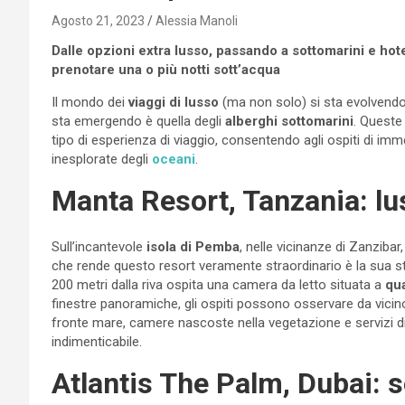
Agosto 21, 2023
Alessia Manoli
Dalle opzioni extra lusso, passando a sottomarini e hote
prenotare una o più notti sott’acqua
Il mondo dei
viaggi di lusso
(ma non solo) si sta evolvendo
sta emergendo è quella degli
alberghi sottomarini
. Queste
tipo di esperienza di viaggio, consentendo agli ospiti di im
inesplorate degli
oceani
.
Manta Resort, Tanzania: l
Sull’incantevole
isola di Pemba
, nelle vicinanze di Zanzibar
che rende questo resort veramente straordinario è la sua 
200 metri dalla riva ospita una camera da letto situata a
qua
finestre panoramiche, gli ospiti possono osservare da vicino
fronte mare, camere nascoste nella vegetazione e servizi di
indimenticabile.
Atlantis The Palm, Dubai: s