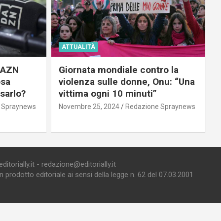
ATTUALITÀ
 DAZN
Giornata mondiale contro la
osa
violenza sulle donne, Onu: “Una
usarlo?
vittima ogni 10 minuti”
 Spraynews
Novembre 25, 2024
Redazione Spraynews
torially.it - redazione@editorially.it
prodotto editoriale ai sensi della legge n. 62 del 07.03.2001