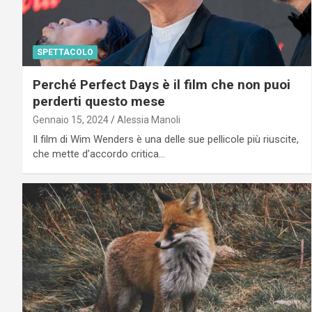
SPETTACOLO
Perché Perfect Days è il film che non puoi
perderti questo mese
Gennaio 15, 2024
Alessia Manoli
Il film di Wim Wenders è una delle sue pellicole più riuscite,
che mette d’accordo critica…