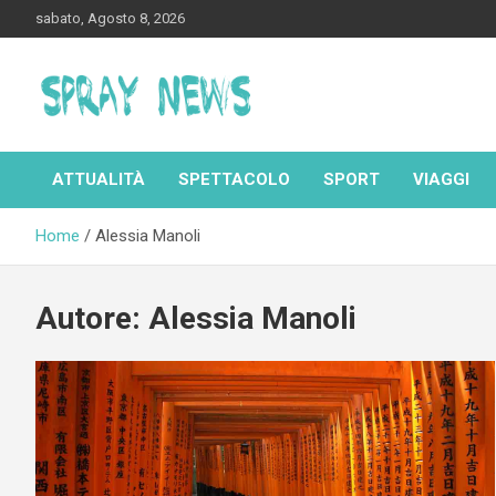
Skip
sabato, Agosto 8, 2026
to
content
Spraynews.it
ATTUALITÀ
SPETTACOLO
SPORT
VIAGGI
Home
Alessia Manoli
Autore:
Alessia Manoli