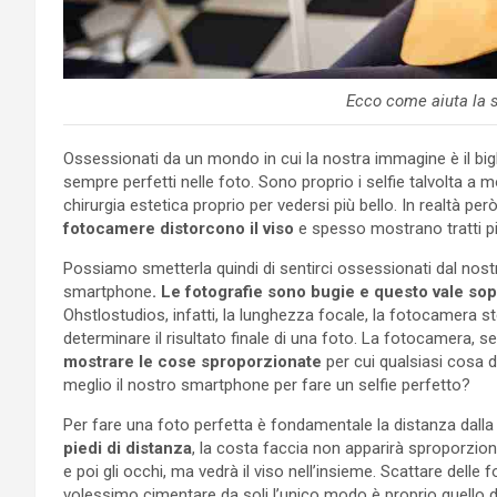
Ecco come aiuta la 
Ossessionati da un mondo in cui la nostra immagine è il bigl
sempre perfetti nelle foto. Sono proprio i selfie talvolta a mos
chirurgia estetica proprio per vedersi più bello. In realtà per
fotocamere distorcono il viso
e spesso mostrano tratti pi
Possiamo smetterla quindi di sentirci ossessionati dal nos
smartphone
. Le fotografie sono bugie e questo vale sopr
Ohstlostudios, infatti, la lunghezza focale, la fotocamera st
determinare il risultato finale di una foto. La fotocamera,
mostrare le cose sproporzionate
per cui qualsiasi cosa 
meglio il nostro smartphone per fare un selfie perfetto?
Per fare una foto perfetta è fondamentale la distanza dall
piedi di distanza
, la costa faccia non apparirà sproporzion
e poi gli occhi, ma vedrà il viso nell’insieme. Scattare delle
volessimo cimentare da soli l’unico modo è proprio quello 