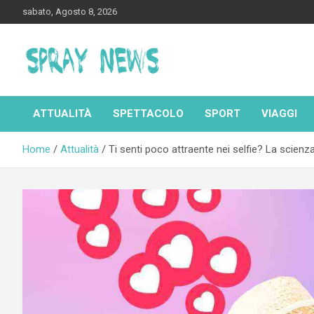
Skip
sabato, Agosto 8, 2026
to
content
Spraynews.it
ATTUALITÀ
SPETTACOLO
SPORT
VIAGGI
Home
Attualità
Ti senti poco attraente nei selfie? La scienza