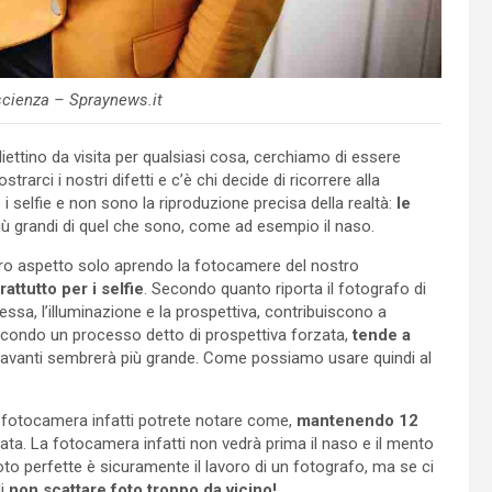
scienza – Spraynews.it
iettino da visita per qualsiasi cosa, cerchiamo di essere
trarci i nostri difetti e c’è chi decide di ricorrere alla
ò i selfie e non sono la riproduzione precisa della realtà:
le
ù grandi di quel che sono, come ad esempio il naso.
tro aspetto solo aprendo la fotocamere del nostro
attutto per i selfie
. Secondo quanto riporta il fotografo di
essa, l’illuminazione e la prospettiva, contribuiscono a
 secondo un processo detto di prospettiva forzata,
tende a
davanti sembrerà più grande. Come possiamo usare quindi al
a fotocamera infatti potrete notare come,
mantenendo 12
ata. La fotocamera infatti non vedrà prima il naso e il mento
 foto perfette è sicuramente il lavoro di un fotografo, ma se ci
di
non scattare foto troppo da vicino!