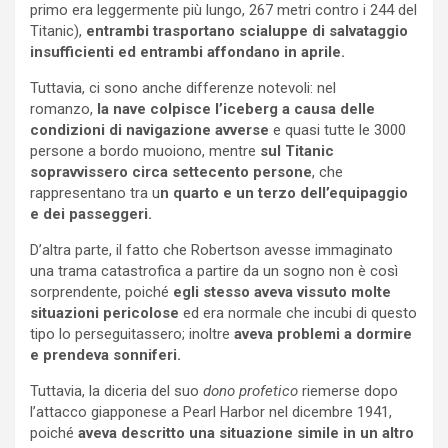
primo era leggermente più lungo, 267 metri contro i 244 del
Titanic),
entrambi trasportano scialuppe di salvataggio
insufficienti ed entrambi affondano in aprile.
Tuttavia, ci sono anche differenze notevoli: nel
romanzo,
la nave colpisce l’iceberg a causa delle
condizioni di navigazione avverse
e quasi tutte le 3000
persone a bordo muoiono, mentre
sul Titanic
sopravvissero circa settecento persone
, che
rappresentano tra u
n quarto e un terzo dell’equipaggio
e dei passeggeri.
D’altra parte, il fatto che Robertson avesse immaginato
una trama catastrofica a partire da un sogno non è così
sorprendente, poiché
egli stesso aveva vissuto molte
situazioni pericolose
ed era normale che incubi di questo
tipo lo perseguitassero; inoltre
aveva problemi a dormire
e prendeva sonniferi.
Tuttavia, la diceria del suo
dono profetico
riemerse dopo
l’attacco giapponese a Pearl Harbor nel dicembre 1941,
poiché
aveva descritto una situazione simile in un altro