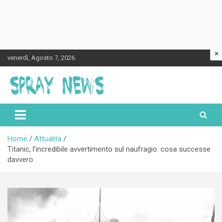
×
Skip
venerdì, Agosto 7, 2026
to
content
Spraynews.it
Home
Attualità
Titanic, l’incredibile avvertimento sul naufragio: cosa successe
davvero