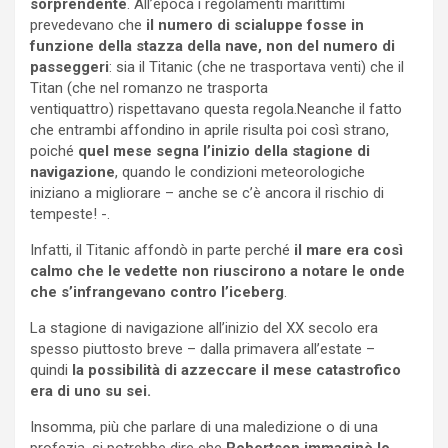
sorprendente
. All’epoca i regolamenti marittimi
prevedevano che
il numero di scialuppe fosse in
funzione della stazza della nave, non del numero di
passeggeri
: sia il Titanic (che ne trasportava venti) che il
Titan (che nel romanzo ne trasporta
ventiquattro) rispettavano questa regola.Neanche il fatto
che entrambi affondino in aprile risulta poi così strano,
poiché
quel mese segna l’inizio della stagione di
navigazione
, quando le condizioni meteorologiche
iniziano a migliorare – anche se c’è ancora il rischio di
tempeste! -.
Infatti, il Titanic affondò in parte perché
il mare era così
calmo che le vedette non riuscirono a notare le onde
che s’infrangevano contro l’iceberg
.
La stagione di navigazione all’inizio del XX secolo era
spesso piuttosto breve – dalla primavera all’estate –
quindi
la possibilità di azzeccare il mese catastrofico
era di uno su sei.
Insomma, più che parlare di una maledizione o di una
profezia, si potrebbe dire che
Robertson immaginò lo