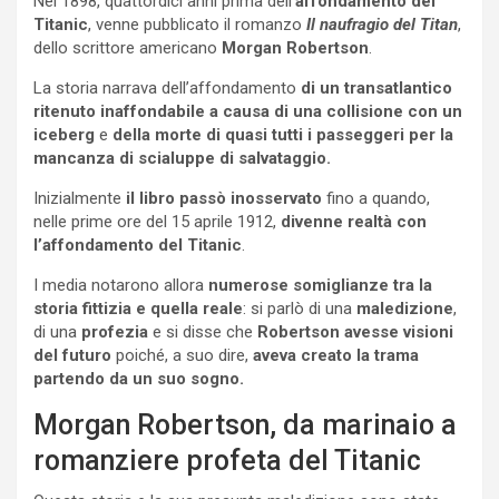
Nel 1898, quattordici anni prima dell’
affondamento del
Titanic
, venne pubblicato il romanzo
Il naufragio del Titan
,
dello scrittore americano
Morgan Robertson
.
La storia narrava dell’affondamento
di un transatlantico
ritenuto inaffondabile a causa di una collisione con un
iceberg
e
della morte di quasi tutti i passeggeri per la
mancanza di scialuppe di salvataggio.
Inizialmente
il libro passò inosservato
fino a quando,
nelle prime ore del 15 aprile 1912,
divenne realtà con
l’affondamento del Titanic
.
I media notarono allora
numerose somiglianze tra la
storia fittizia e quella reale
: si parlò di una
maledizione
,
di una
profezia
e si disse che
Robertson avesse visioni
del futuro
poiché, a suo dire,
aveva creato la trama
partendo da un suo sogno.
Morgan Robertson, da marinaio a
romanziere profeta del Titanic