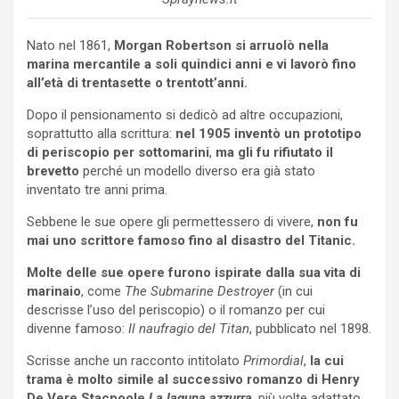
Nato nel 1861,
Morgan Robertson si arruolò nella
marina mercantile a soli quindici anni
e vi lavorò fino
all’età di trentasette o trentott’anni.
Dopo il pensionamento si dedicò ad altre occupazioni,
soprattutto alla scrittura:
nel 1905 inventò un prototipo
di periscopio per sottomarini
,
ma gli fu rifiutato il
brevetto
perché un modello diverso era già stato
inventato tre anni prima.
Sebbene le sue opere gli permettessero di vivere,
non fu
mai uno scrittore famoso fino al disastro del Titanic.
Molte delle sue opere furono ispirate dalla sua vita di
marinaio
, come
The Submarine Destroyer
(in cui
descrisse l’uso del periscopio) o il romanzo per cui
divenne famoso:
Il naufragio del Titan
, pubblicato nel 1898.
Scrisse anche un racconto intitolato
Primordial
,
la cui
trama è molto simile al successivo romanzo di Henry
De Vere Stacpoole
La laguna azzurra
, più volte adattato