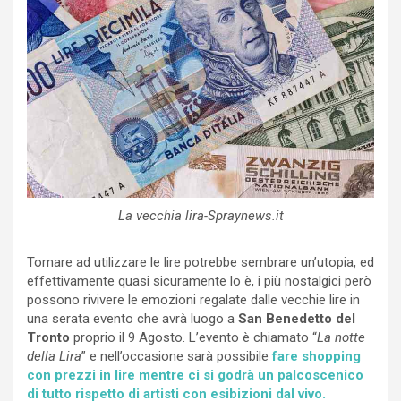
La vecchia lira-Spraynews.it
Tornare ad utilizzare le lire potrebbe sembrare un’utopia, ed
effettivamente quasi sicuramente lo è, i più nostalgici però
possono rivivere le emozioni regalate dalle vecchie lire in
una serata evento che avrà luogo a
San Benedetto del
Tronto
proprio il 9 Agosto. L’evento è chiamato “
La notte
della Lira
” e nell’occasione sarà possibile
fare shopping
con prezzi in lire mentre ci si godrà un palcoscenico
di tutto rispetto di artisti con esibizioni dal vivo.