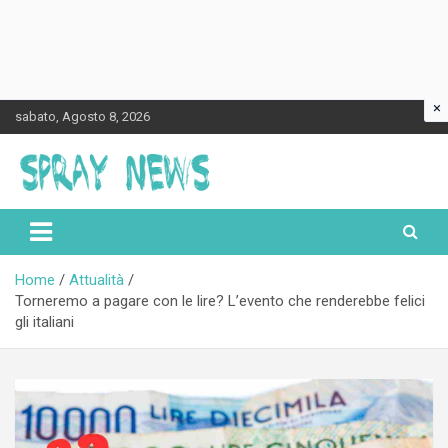
×
Skip
sabato, Agosto 8, 2026
to
content
Spraynews.it
Home
Attualità
Torneremo a pagare con le lire? L’evento che renderebbe felici
gli italiani