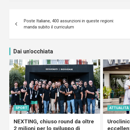
Navigazione
Poste Italiane, 400 assunzioni in queste regioni:
articoli
manda subito il curriculum
Dai un'occhiata
SPORT
ATTUALITÀ
NEXTING, chiuso round da oltre
Uroclini
2 milioni per lo sviluppo di
eccellenz