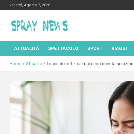
Skip
venerdì, Agosto 7, 2026
to
content
Spraynews.it
ATTUALITÀ
SPETTACOLO
SPORT
VIAGGI
Home
Attualità
Tosse di notte: calmala con questa soluzion