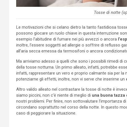
Tosse di notte (s
Le motivazioni che si celano dietro la tanto fastidiosa tosse 
possono giocare un ruolo chiave in questa interruzione sono 
esempio l’abitudine di fumare nei più avvezzi o ancora
l’es
inoltre, l’essere soggetti ad allergie o soffrire di reflusso 
all’aria secca emessa da termosifoni o ancora condizionato
Ma arriviamo adesso a quelli che sono i possibili rimedi di 
della tosse notturna. Un primo alleato, infatti, potrebbe ess
infatti, rappresentare un vero e proprio calmante sia per la
potenziarne gli effetti, inoltre, non vi serve che inserirne un
Altro valido alleato nel contrastare la tosse di notte è inv
siamo piccini, non c’è niente di meglio di
una buona tazza d
nostri problemi. Per finire, non sottovalutare l’importanza di
circondano soprattutto nel corso della notte. In questo modo,
caso di peggiorare la situazione.