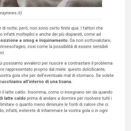
praynews.it)
di notte, però, non sono certo finite qua. I fattori che
infatti molteplici e anche dei più disparati, come ad
posizione a smog e inquinamento.
Da non sottovalutare,
gastroesofageo, così come la possibilità di essere sensibili
ri.
cui possiamo avvalerci per riuscire a contrastare il problema
ere rappresentato proprio dal miele: questo dolcificante,
 nostra gola che per dell’eventuale mal di stomaco. Se volete
cucchiaino all’interno di una tisana.
ece il latte caldo. Insomma, come ci insegnano sin da quando
i latte caldo
prima di andare a dormire per risolvere tutti i
 limitare o quanto meno diminuire le fonti di calore che ci
 infatti, eviterete di infiammare la vostra gola o in ogni