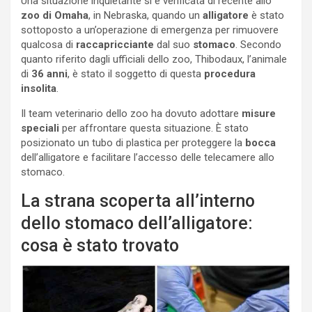
Una situazione inquietante si è verificata di recente allo
zoo di Omaha
, in Nebraska, quando un
alligatore
è stato
sottoposto a un’operazione di emergenza per rimuovere
qualcosa di
raccapricciante
dal suo
stomaco
. Secondo
quanto riferito dagli ufficiali dello zoo, Thibodaux, l’animale
di
36 anni
, è stato il soggetto di questa
procedura
insolita
.
Il team veterinario dello zoo ha dovuto adottare
misure
speciali
per affrontare questa situazione. È stato
posizionato un tubo di plastica per proteggere la
bocca
dell’alligatore e facilitare l’accesso delle telecamere allo
stomaco.
La strana scoperta all’interno
dello stomaco dell’alligatore:
cosa è stato trovato