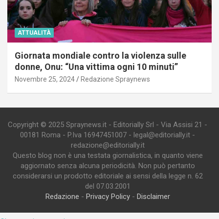
ATTUALITÀ
Giornata mondiale contro la violenza sulle
donne, Onu: “Una vittima ogni 10 minuti”
Novembre 25, 2024
Redazione Spraynews
Copyright © 2025 Spraynews.it - Editorially Srl - Via Assisi 21 -
00181 Roma - P.Iva 16947451007 - legal@editorially.it -
redazione@editorially.it
Questo blog non è una testata giornalistica, in quanto viene
aggiornato senza alcuna periodicità. Non può pertanto
considerarsi un prodotto editoriale ai sensi della legge n. 62
del 07.03.2001
Redazione
-
Privacy Policy
-
Disclaimer