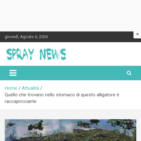
×
Skip
giovedì, Agosto 6, 2026
to
content
Spraynews.it
Home
Attualità
Quello che trovano nello stomaco di questo alligatore è
raccapricciante