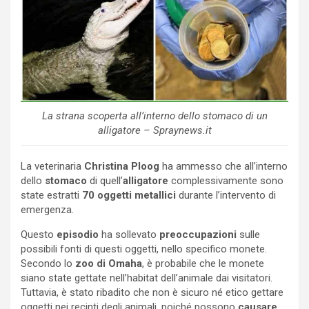
La strana scoperta all’interno dello stomaco di un
alligatore – Spraynews.it
La veterinaria
Christina Ploog
ha ammesso che all’interno
dello
stomaco
di quell’
alligatore
complessivamente sono
state estratti
70 oggetti
metallici
durante l’intervento di
emergenza.
Questo
episodio
ha sollevato
preoccupazioni
sulle
possibili fonti di questi oggetti, nello specifico monete.
Secondo lo
zoo di Omaha
, è probabile che le monete
siano state gettate nell’habitat dell’animale dai visitatori.
Tuttavia, è stato ribadito che non è sicuro né etico gettare
oggetti nei recinti degli animali, poiché possono
causare