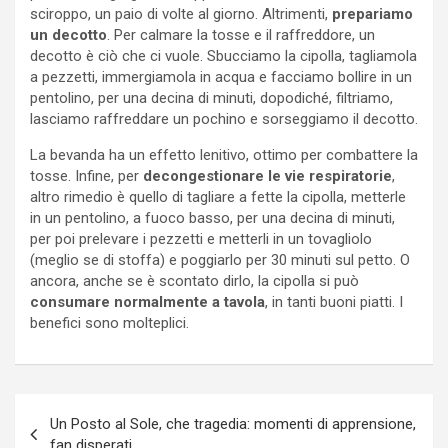
sciroppo, un paio di volte al giorno. Altrimenti,
prepariamo
un decotto
. Per calmare la tosse e il raffreddore, un
decotto è ciò che ci vuole. Sbucciamo la cipolla, tagliamola
a pezzetti, immergiamola in acqua e facciamo bollire in un
pentolino, per una decina di minuti, dopodiché, filtriamo,
lasciamo raffreddare un pochino e sorseggiamo il decotto.
La bevanda ha un effetto lenitivo, ottimo per combattere la
tosse. Infine, per
decongestionare le vie respiratorie
,
altro rimedio è quello di tagliare a fette la cipolla, metterle
in un pentolino, a fuoco basso, per una decina di minuti,
per poi prelevare i pezzetti e metterli in un tovagliolo
(meglio se di stoffa) e poggiarlo per 30 minuti sul petto. O
ancora, anche se è scontato dirlo, la cipolla si può
consumare normalmente a tavola
, in tanti buoni piatti. I
benefici sono molteplici.
Navigazione
Un Posto al Sole, che tragedia: momenti di apprensione,
articoli
fan disperati