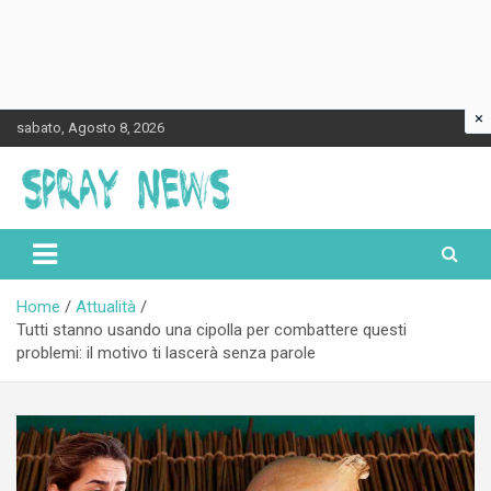
×
Skip
sabato, Agosto 8, 2026
to
content
Spraynews.it
Home
Attualità
Tutti stanno usando una cipolla per combattere questi
problemi: il motivo ti lascerà senza parole