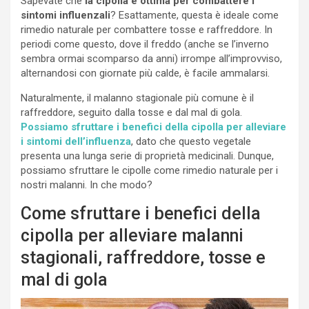
Sapevate che
la cipolla è ottima per combattere i
sintomi influenzali
? Esattamente, questa è ideale come
rimedio naturale per combattere tosse e raffreddore. In
periodi come questo, dove il freddo (anche se l’inverno
sembra ormai scomparso da anni) irrompe all’improvviso,
alternandosi con giornate più calde, è facile ammalarsi.
Naturalmente, il malanno stagionale più comune è il
raffreddore, seguito dalla tosse e dal mal di gola.
Possiamo sfruttare i benefici della cipolla per alleviare
i sintomi dell’influenza
, dato che questo vegetale
presenta una lunga serie di proprietà medicinali. Dunque,
possiamo sfruttare le cipolle come rimedio naturale per i
nostri malanni. In che modo?
Come sfruttare i benefici della
cipolla per alleviare malanni
stagionali, raffreddore, tosse e
mal di gola